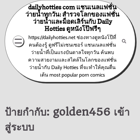
Skip
dailyhotties com แชนเนลแฟชั่น
to
ว่ายน้ำทุกวัน: สำรวจโลกของแฟชั่น
content
ว่ายน้ำและม็อดเลิร์นกับ Daily
Hotties ดูหนังโป๊ฟรีๆ
https://dailyhotties.net ช่องทางดูหนังโป๊ที่
คนต้องรู้ ดูฟรีไม่เซนเซอร์ แชนเนลแฟชั่น
ว่ายน้ำที่เป็นแรงบันดาลใจทุกวัน ค้นพบ
ความสวยงามและสไตล์ในโลกของแฟชั่น
ว่ายน้ำกับ Daily Hotties ที่จะทำให้คุณตื่น
เต้น most popular porn comics
ป้ายกำกับ:
golden456 เข้า
สู่ระบบ