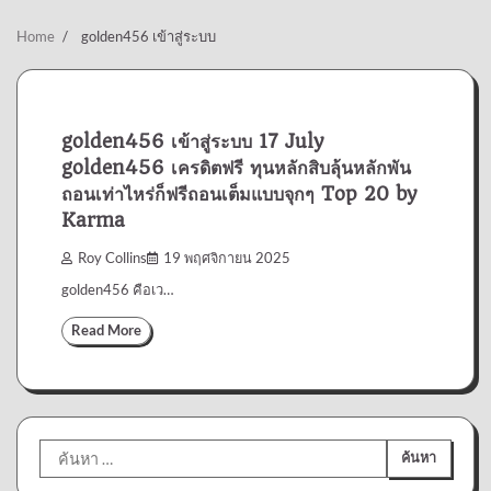
Home
golden456 เข้าสู่ระบบ
golden456 เข้าสู่ระบบ 17 July
golden456 เครดิตฟรี ทุนหลักสิบลุ้นหลักพัน
ถอนเท่าไหร่ก็ฟรีถอนเต็มแบบจุกๆ Top 20 by
Karma
Roy Collins
19 พฤศจิกายน 2025
golden456 คือเว…
Read More
ค้นหา
สำหรับ: