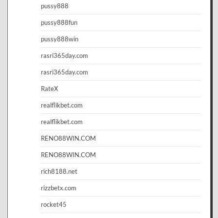
pussy888
pussy888fun
pussy888win
rasri365day.com
rasri365day.com
RateX
realflikbet.com
realflikbet.com
RENO88WIN.COM
RENO88WIN.COM
rich8188.net
rizzbetx.com
rocket45