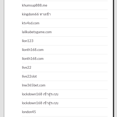
khumsup888.me
kingdom66 ทางเข้า
ktv4sd.com
lalikabetsgame.com
lion123
lionth168.com
lionth168.com
live22
live22slot
lnw365bet.com
lockdown168 เข้าสู่ระบบ
lockdown168 เข้าสู่ระบบ
london45