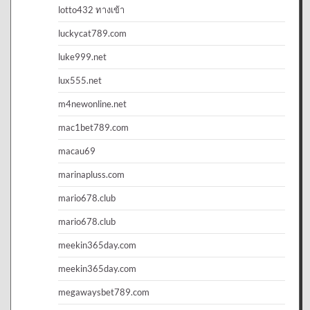
lotto432 ทางเข้า
luckycat789.com
luke999.net
lux555.net
m4newonline.net
mac1bet789.com
macau69
marinapluss.com
mario678.club
mario678.club
meekin365day.com
meekin365day.com
megawaysbet789.com