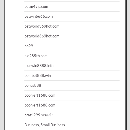
betm4vip.com
betwin6666.com
betworld369hot.com
betworld369hot.com
bh99
bio285th.com
bluewin8888.info
bombet888.win
bonus888
boonlert1688.com
boonlert1688.com
brazil999 ทางเข้า
Business, Small Business