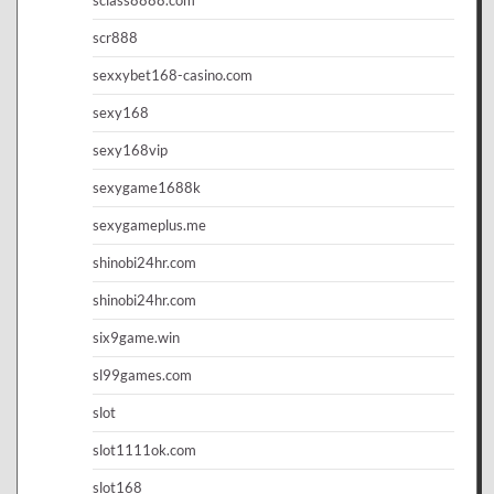
scr888
sexxybet168-casino.com
sexy168
sexy168vip
sexygame1688k
sexygameplus.me
shinobi24hr.com
shinobi24hr.com
six9game.win
sl99games.com
slot
slot1111ok.com
slot168