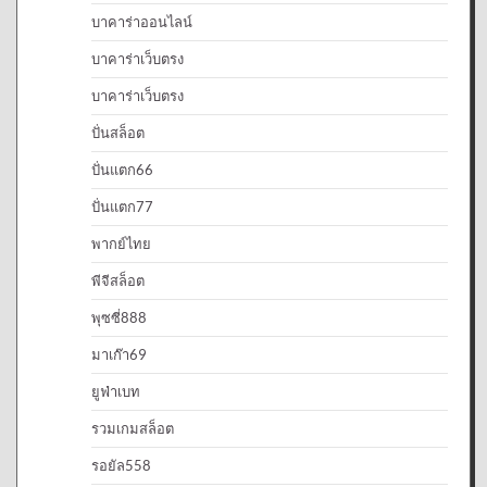
บาคาร่าออนไลน์
บาคาร่าเว็บตรง
บาคาร่าเว็บตรง
ปั่นสล็อต
ปั่นแตก66
ปั่นแตก77
พากย์ไทย
พีจีสล็อต
พุซซี่888
มาเก๊า69
ยูฟ่าเบท
รวมเกมสล็อต
รอยัล558