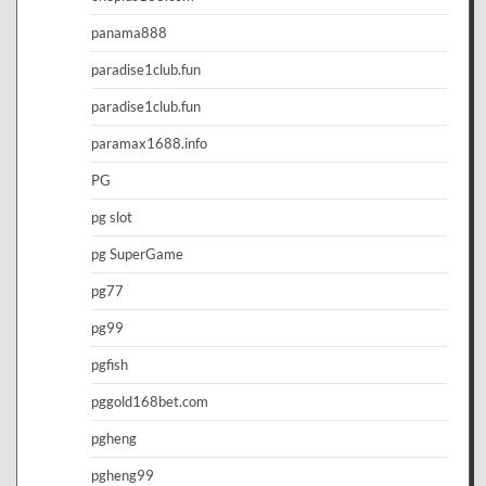
panama888
paradise1club.fun
paradise1club.fun
paramax1688.info
PG
pg slot
pg SuperGame
pg77
pg99
pgfish
pggold168bet.com
pgheng
pgheng99