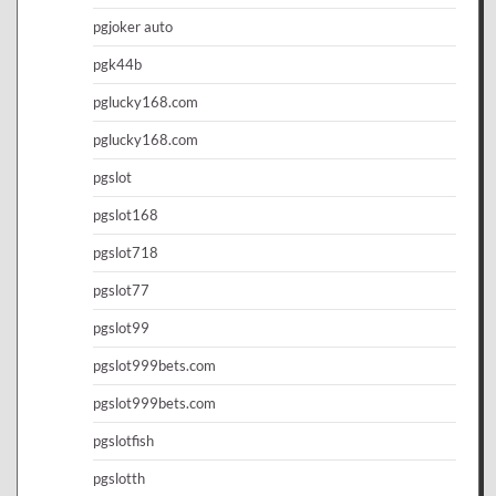
pgjoker auto
pgk44b
pglucky168.com
pglucky168.com
pgslot
pgslot168
pgslot718
pgslot77
pgslot99
pgslot999bets.com
pgslot999bets.com
pgslotfish
pgslotth