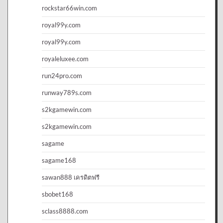
rockstar66win.com
royal99y.com
royal99y.com
royaleluxee.com
run24pro.com
runway789s.com
s2kgamewin.com
s2kgamewin.com
sagame
sagame168
sawan888 เครดิตฟรี
sbobet168
sclass8888.com