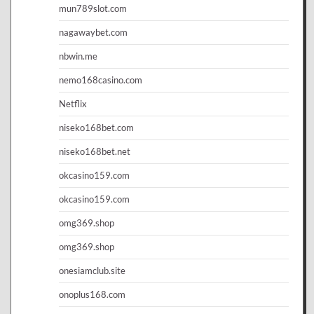
mun789slot.com
nagawaybet.com
nbwin.me
nemo168casino.com
Netflix
niseko168bet.com
niseko168bet.net
okcasino159.com
okcasino159.com
omg369.shop
omg369.shop
onesiamclub.site
onoplus168.com