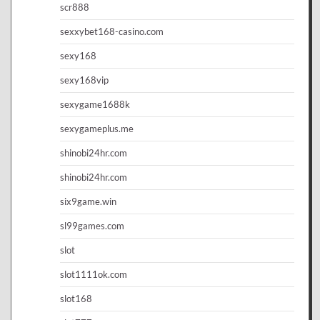
scr888
sexxybet168-casino.com
sexy168
sexy168vip
sexygame1688k
sexygameplus.me
shinobi24hr.com
shinobi24hr.com
six9game.win
sl99games.com
slot
slot1111ok.com
slot168