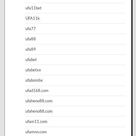
ufa11bet
UFA11k
ufa77
ufa88
ufa89
ufabet
ufabetxx
ufabombx
ufad168.com
ufaheno88.com
ufaheno88.com
ufam11.com
ufamnn.com