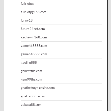
fullslotpg
fullslotpg168.com
funny18
future24bet.com
gachawin168.com
gamehit8888.com
gamehit8888.com
gaojing888
gem99ths.com
gem99ths.com
goatbetroyalcasino.com
goatza888fin.com
gobaza88.com