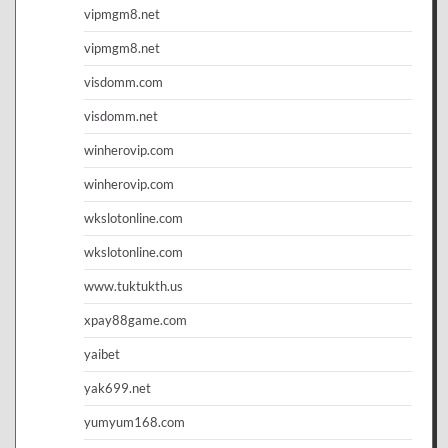
vipmgm8.net
vipmgm8.net
visdomm.com
visdomm.net
winherovip.com
winherovip.com
wkslotonline.com
wkslotonline.com
www.tuktukth.us
xpay88game.com
yaibet
yak699.net
yumyum168.com