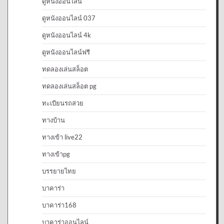
ดูหนังออนไลน์
ดูหนังออนไลน์ 037
ดูหนังออนไลน์ 4k
ดูหนังออนไลน์ฟรี
ทดลองเล่นสล็อต
ทดลองเล่นสล็อต pg
ทะเบียนรถสวย
ทางบ้าน
ทางเข้า live22
ทางเข้าpg
บรรยายไทย
บาคาร่า
บาคาร่า168
บาคาร่าออนไลน์