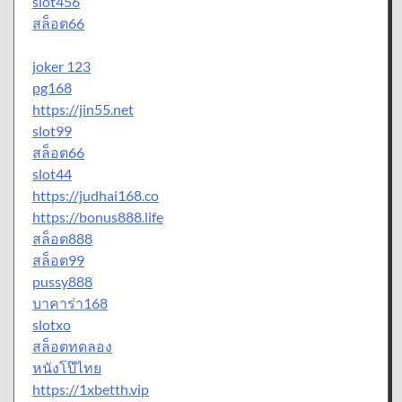
slot456
สล็อต66
joker 123
pg168
https://jin55.net
slot99
สล็อต66
slot44
https://judhai168.co
https://bonus888.life
สล็อต888
สล็อต99
pussy888
บาคาร่า168
slotxo
สล็อตทดลอง
หนังโป๊ไทย
https://1xbetth.vip