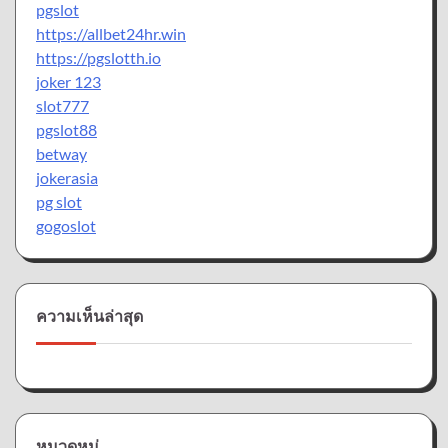
pgslot
https://allbet24hr.win
https://pgslotth.io
joker 123
slot777
pgslot88
betway
jokerasia
pg slot
gogoslot
ความเห็นล่าสุด
หมวดหมู่