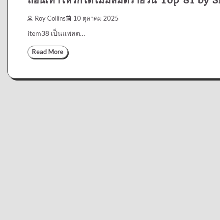
Roy Collins
10 ตุลาคม 2025
item38 เป็นแพลต…
Read More