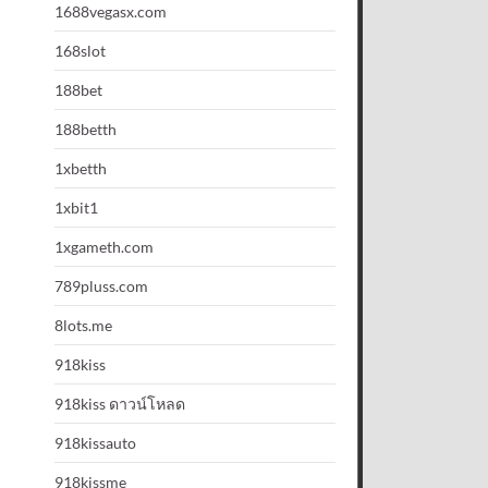
1688vegasx.com
168slot
188bet
188betth
1xbetth
1xbit1
1xgameth.com
789pluss.com
8lots.me
918kiss
918kiss ดาวน์โหลด
918kissauto
918kissme