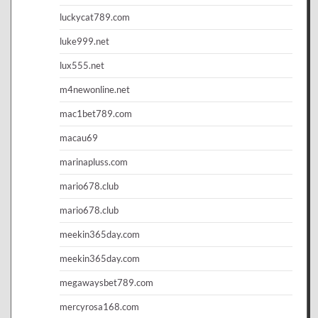
luckycat789.com
luke999.net
lux555.net
m4newonline.net
mac1bet789.com
macau69
marinapluss.com
mario678.club
mario678.club
meekin365day.com
meekin365day.com
megawaysbet789.com
mercyrosa168.com