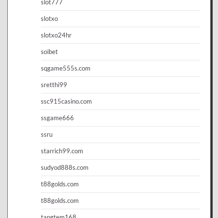
slot777
slotxo
slotxo24hr
soibet
sqgame555s.com
sretthi99
ssc915casino.com
ssgame666
ssru
starrich99.com
sudyod888s.com
t88golds.com
t88golds.com
tangtem168