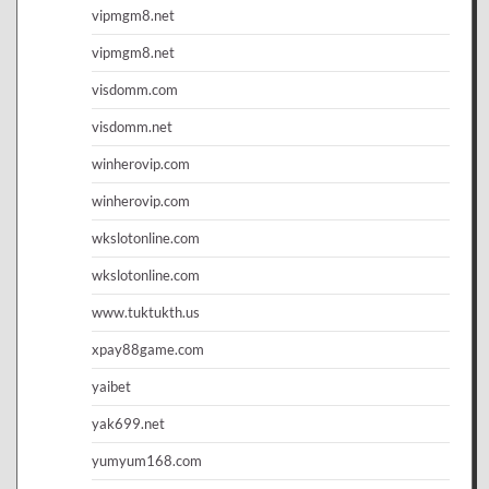
vipmgm8.net
vipmgm8.net
visdomm.com
visdomm.net
winherovip.com
winherovip.com
wkslotonline.com
wkslotonline.com
www.tuktukth.us
xpay88game.com
yaibet
yak699.net
yumyum168.com