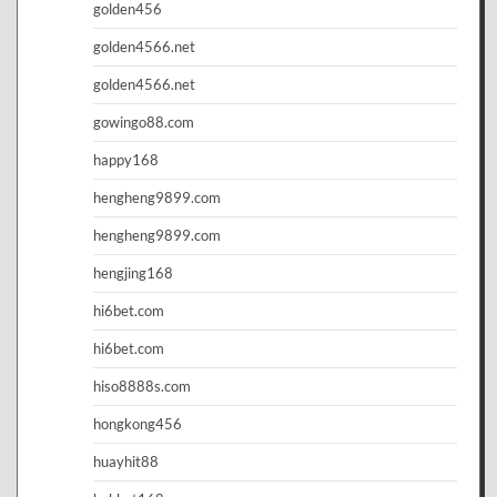
golden456
golden4566.net
golden4566.net
gowingo88.com
happy168
hengheng9899.com
hengheng9899.com
hengjing168
hi6bet.com
hi6bet.com
hiso8888s.com
hongkong456
huayhit88