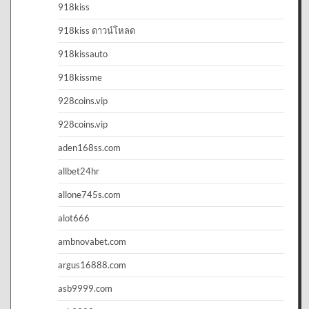
918kiss
918kiss ดาวน์โหลด
918kissauto
918kissme
928coins.vip
928coins.vip
aden168ss.com
allbet24hr
allone745s.com
alot666
ambnovabet.com
argus16888.com
asb9999.com