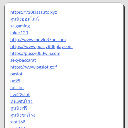
https://918kissauto.xyz
ดูหนังออนไลน์
sa gaming
joker123
http://www.movie87hd.com
https://www.pussy888play.com
https://pussy888win.com
sexybaccarat
https://www.pgslot.golf
pgslot
pg99
fullslot
live22slot
หนังชนโรง
ดูหนังฟรี
ดูหนังชนโรง
slot168