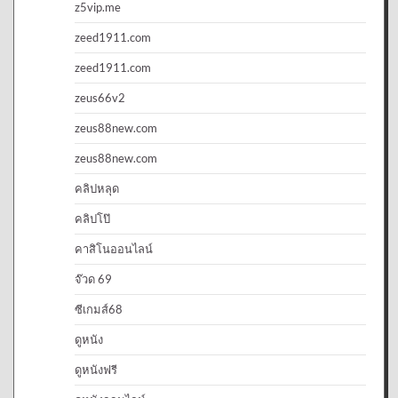
z5vip.me
zeed1911.com
zeed1911.com
zeus66v2
zeus88new.com
zeus88new.com
คลิปหลุด
คลิปโป๊
คาสิโนออนไลน์
จ๊วด 69
ซีเกมส์68
ดูหนัง
ดูหนังฟรี