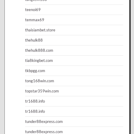
teenoi69
temmax69
thaisiambet.store
thehulk88
thehulk888.com
tia8kingbet.com
tkbpgg.com
tong168win.com
topstar359win.com
tr1688.info
tr1688.info
tunder88express.com
tunder88express.com