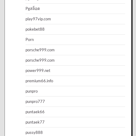
Pgสล็อต
play97vip.com
pokebet88
Porn
porsche999.com
porsche999.com
power999.net
premium66.info
punpro
punpro777
puntaek66
puntaek77
pussy888