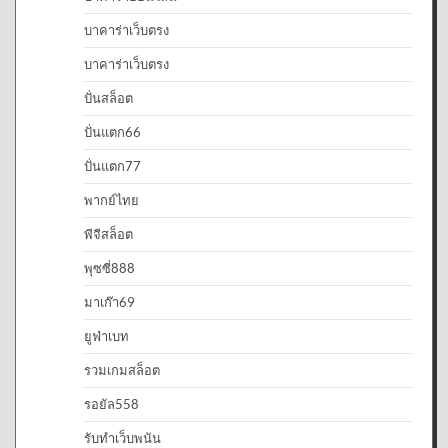
บาคาร่าเว็บตรง
บาคาร่าเว็บตรง
ปั่นสล็อต
ปั่นแตก66
ปั่นแตก77
พากย์ไทย
พีจีสล็อต
พุซซี่888
มาเก๊า69
ยูฟ่าเบท
รวมเกมสล็อต
รอยัล558
รับทำเว็บพนัน