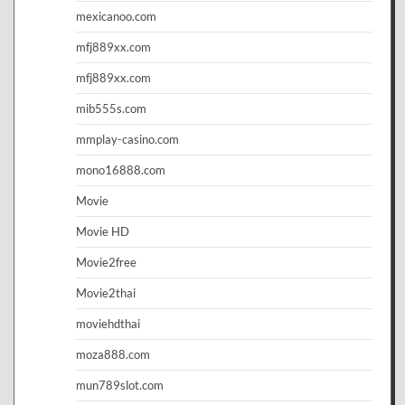
mexicanoo.com
mfj889xx.com
mfj889xx.com
mib555s.com
mmplay-casino.com
mono16888.com
Movie
Movie HD
Movie2free
Movie2thai
moviehdthai
moza888.com
mun789slot.com