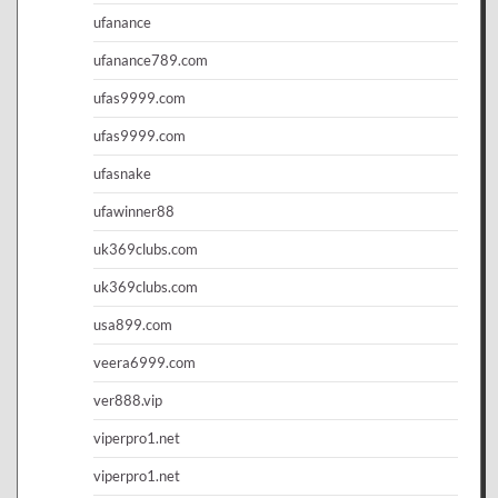
ufanance
ufanance789.com
ufas9999.com
ufas9999.com
ufasnake
ufawinner88
uk369clubs.com
uk369clubs.com
usa899.com
veera6999.com
ver888.vip
viperpro1.net
viperpro1.net