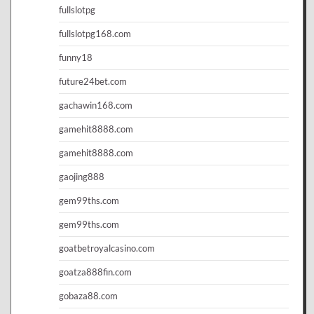
fullslotpg
fullslotpg168.com
funny18
future24bet.com
gachawin168.com
gamehit8888.com
gamehit8888.com
gaojing888
gem99ths.com
gem99ths.com
goatbetroyalcasino.com
goatza888fin.com
gobaza88.com