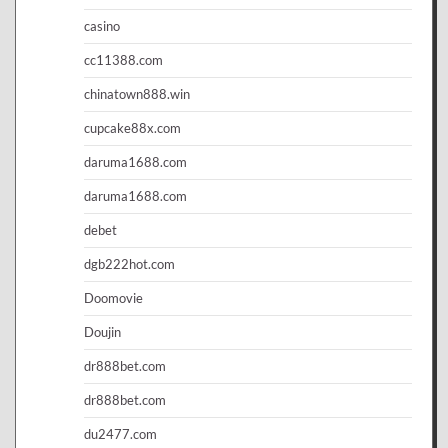
casino
cc11388.com
chinatown888.win
cupcake88x.com
daruma1688.com
daruma1688.com
debet
dgb222hot.com
Doomovie
Doujin
dr888bet.com
dr888bet.com
du2477.com