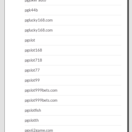
pgk44b
pglucky168.com
pglucky168.com
pgslot
pgslot168
pgslot718
pgslot77
pgslot99
pgslot999bets.com
pgslot999bets.com
pgslotfish
pgslotth
pgx62game.com