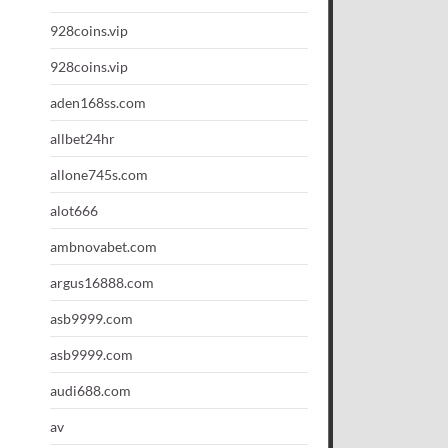
928coins.vip
928coins.vip
aden168ss.com
allbet24hr
allone745s.com
alot666
ambnovabet.com
argus16888.com
asb9999.com
asb9999.com
audi688.com
av