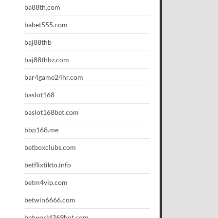
ba88th.com
babet555.com
baj88thb
baj88thbz.com
bar4game24hr.com
baslot168
baslot168bet.com
bbp168.me
betboxclubs.com
betflixtikto.info
betm4vip.com
betwin6666.com
betworld369hot.com