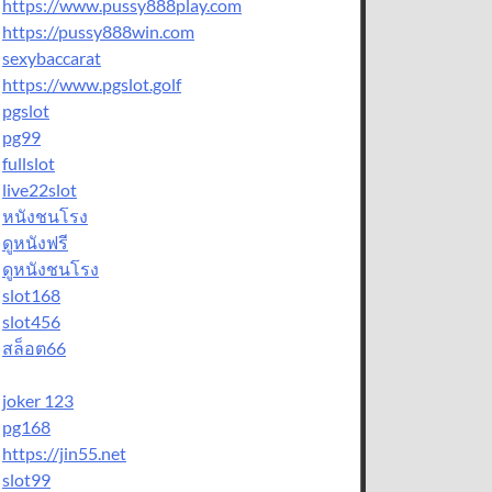
https://www.pussy888play.com
https://pussy888win.com
sexybaccarat
https://www.pgslot.golf
pgslot
pg99
fullslot
live22slot
หนังชนโรง
ดูหนังฟรี
ดูหนังชนโรง
slot168
slot456
สล็อต66
joker 123
pg168
https://jin55.net
slot99