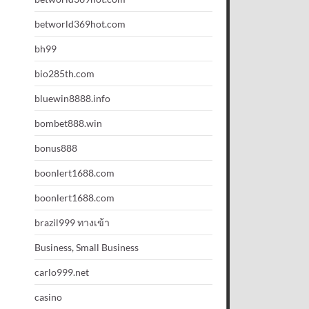
betworld369hot.com
bh99
bio285th.com
bluewin8888.info
bombet888.win
bonus888
boonlert1688.com
boonlert1688.com
brazil999 ทางเข้า
Business, Small Business
carlo999.net
casino