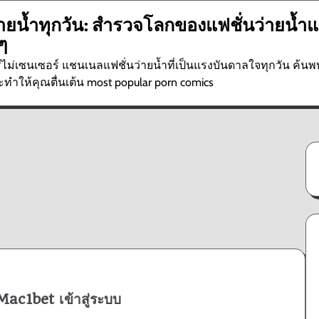
ายน้ำทุกวัน: สำรวจโลกของแฟชั่นว่ายน้ำ
ีๆ
้ ดูฟรีไม่เซนเซอร์ แชนเนลแฟชั่นว่ายน้ำที่เป็นแรงบันดาลใจทุกวัน 
ะทำให้คุณตื่นเต้น most popular porn comics
c1bet เข้าสู่ระบบ