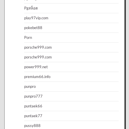
Pgสล็อต
play97vip.com
pokebet88
Porn
porsche999.com
porsche999.com
power999.net
premium66.info
punpro
punpro777
puntaek66
puntaek77
pussy888