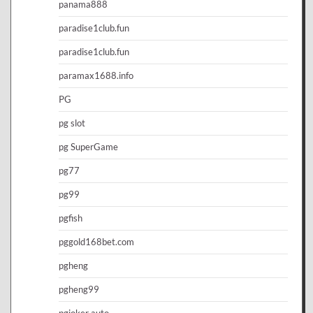
panama888
paradise1club.fun
paradise1club.fun
paramax1688.info
PG
pg slot
pg SuperGame
pg77
pg99
pgfish
pggold168bet.com
pgheng
pgheng99
pgjoker auto