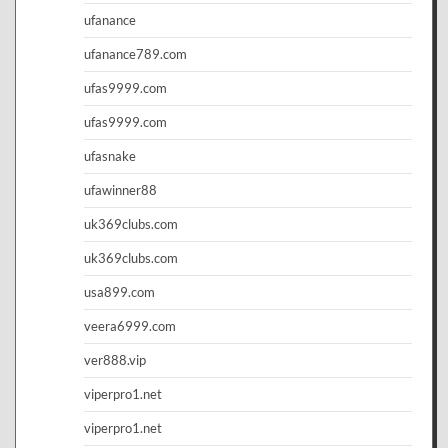
ufanance
ufanance789.com
ufas9999.com
ufas9999.com
ufasnake
ufawinner88
uk369clubs.com
uk369clubs.com
usa899.com
veera6999.com
ver888.vip
viperpro1.net
viperpro1.net