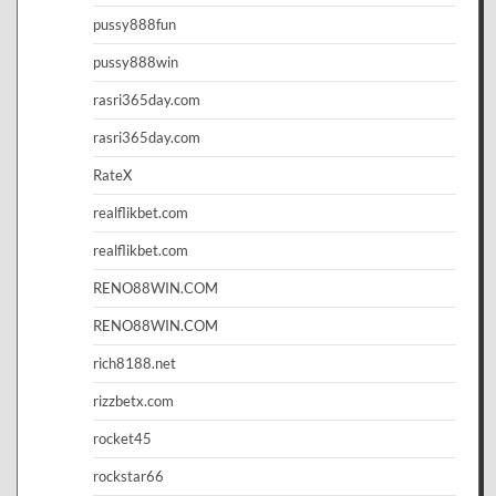
pussy888fun
pussy888win
rasri365day.com
rasri365day.com
RateX
realflikbet.com
realflikbet.com
RENO88WIN.COM
RENO88WIN.COM
rich8188.net
rizzbetx.com
rocket45
rockstar66