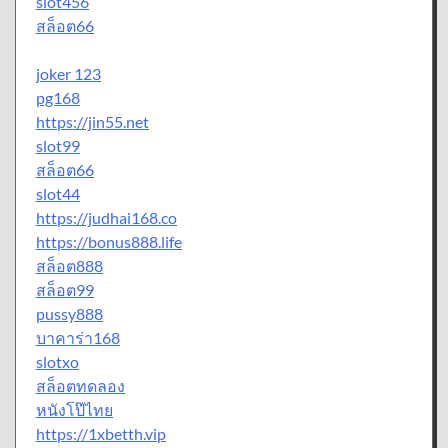
slot456
สล็อต66
joker 123
pg168
https://jin55.net
slot99
สล็อต66
slot44
https://judhai168.co
https://bonus888.life
สล็อต888
สล็อต99
pussy888
บาคาร่า168
slotxo
สล็อตทดลอง
หนังโป๊ไทย
https://1xbetth.vip