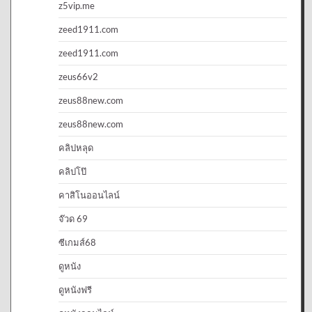
z5vip.me
zeed1911.com
zeed1911.com
zeus66v2
zeus88new.com
zeus88new.com
คลิปหลุด
คลิปโป๊
คาสิโนออนไลน์
จ๊วด 69
ซีเกมส์68
ดูหนัง
ดูหนังฟรี