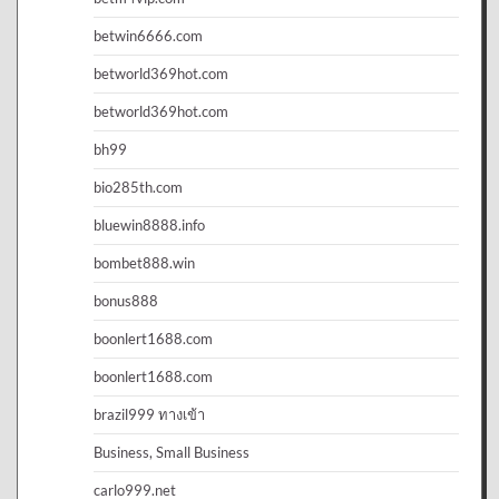
betwin6666.com
betworld369hot.com
betworld369hot.com
bh99
bio285th.com
bluewin8888.info
bombet888.win
bonus888
boonlert1688.com
boonlert1688.com
brazil999 ทางเข้า
Business, Small Business
carlo999.net