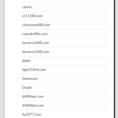
casino
cc11388.com
chinatown888.win
cupcake88x.com
daruma1688.com
daruma1688.com
debet
dgb222hot.com
Doomovie
Doujin
dr888bet.com
dr888bet.com
du2477.com