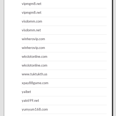
vipmgm8.net
vipmgm8.net
visdomm.com
visdomm.net
winherovip.com
winherovip.com
wkslotonline.com
wkslotonline.com
www.tuktukth.us
xpay88game.com
yaibet
yak699.net
yumyum168.com