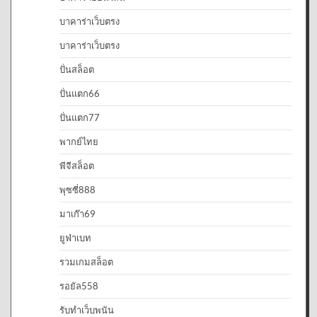
บาคาร่าเว็บตรง
บาคาร่าเว็บตรง
ปั่นสล็อต
ปั่นแตก66
ปั่นแตก77
พากย์ไทย
พีจีสล็อต
พุซซี่888
มาเก๊า69
ยูฟ่าเบท
รวมเกมสล็อต
รอยัล558
รับทำเว็บพนัน