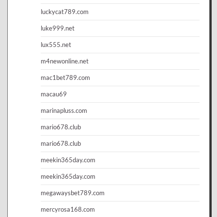
luckycat789.com
luke999.net
lux555.net
m4newonline.net
mac1bet789.com
macau69
marinapluss.com
mario678.club
mario678.club
meekin365day.com
meekin365day.com
megawaysbet789.com
mercyrosa168.com