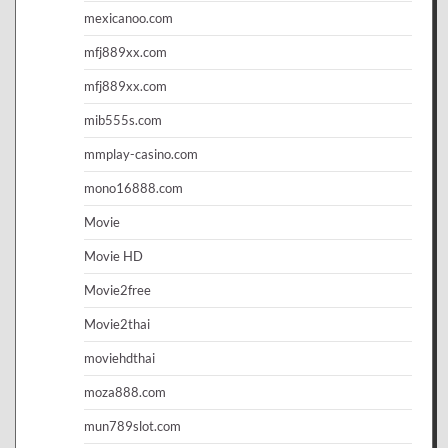
mexicanoo.com
mfj889xx.com
mfj889xx.com
mib555s.com
mmplay-casino.com
mono16888.com
Movie
Movie HD
Movie2free
Movie2thai
moviehdthai
moza888.com
mun789slot.com