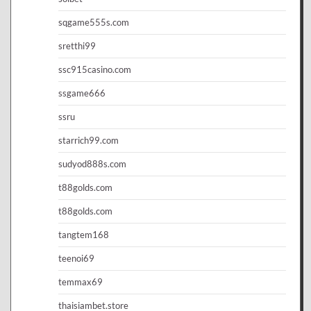
sqgame555s.com
sretthi99
ssc915casino.com
ssgame666
ssru
starrich99.com
sudyod888s.com
t88golds.com
t88golds.com
tangtem168
teenoi69
temmax69
thaisiambet.store