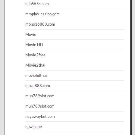
mib555s.com
mmplay-casino.com
mono16888.com
Movie
Movie HD
Movie2free
Movie2thai
moviehdthai
moza888.com
mun789slot.com
mun789slot.com
nagawaybet.com
nbwin.me