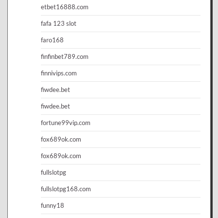
etbet16888.com
fafa 123 slot
faro168
finfinbet789.com
finnivips.com
fiwdee.bet
fiwdee.bet
fortune99vip.com
fox689ok.com
fox689ok.com
fullslotpg
fullslotpg168.com
funny18