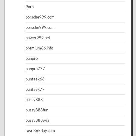
Porn
porsche999.com
porsche999.com
power999.net
premium66.info
punpro
punpro777
puntaek66
puntaek77
pussy888
pussy888fun
pussy888win
rasri365day.com