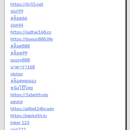
https://jin55.net
slot99
สล็อต66
slot44
https://judhai168.co
https://bonus888.life
สล็อต888
สล็อต99
pussy888
บาคาร่า168
slotxo
สล็อตทดลอง
หนังโป๊ไทย
https://1xbetth.vip
pgslot
https://allbet24hr.win
https://pgslotth.io
joker 123
slot777