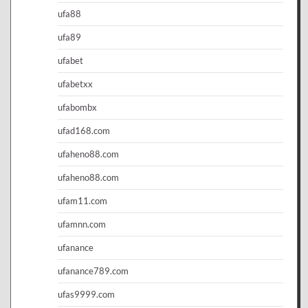
ufa88
ufa89
ufabet
ufabetxx
ufabombx
ufad168.com
ufaheno88.com
ufaheno88.com
ufam11.com
ufamnn.com
ufanance
ufanance789.com
ufas9999.com