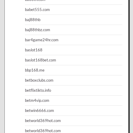
babet555.com
baj88thb
baj88thbz.com
bar4game24hr.com
baslot168
baslot168bet.com
bbp168.me
betboxclubs.com
betflixtikto.info
betm4vip.com
betwin6666.com
betworld369hot.com
betworld369hot.com