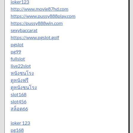
joker123
http://www.movie87hd.com
https://www.pussy888play.com
https://pussy888win.com
sexybaccarat
https://www.pgslot.golf
pgslot
pg99
fullslot
live22slot
หนังชนโรง
ดูหนังฟรี
ดูหนังชนโรง
slot168
slot456
สล็อต66
joker 123
pg168