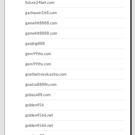
future24bet.com
gachawin168.com
gamehit8888.com
gamehit8888.com
gaojing888
gem99ths.com
gem99ths.com
goatbetroyalcasino.com
goatza888fin.com
gobaza88.com
golden456
golden4566.net
golden4566.net