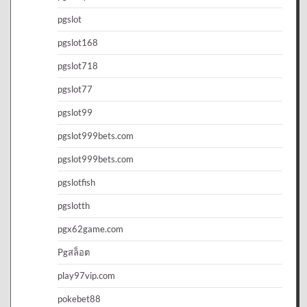
pgslot
pgslot168
pgslot718
pgslot77
pgslot99
pgslot999bets.com
pgslot999bets.com
pgslotfish
pgslotth
pgx62game.com
Pgสล็อต
play97vip.com
pokebet88