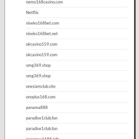
nemo168casino.com
Netflix
niseko168bet.com
niseko168bet.net
okcasino159.com
okcasino159.com
omg369.shop
omg369.shop
onesiamclub.site
onoplus168.com
panama888
paradise1club.fun
paradise1club.fun