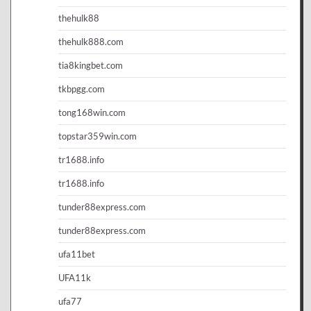
thehulk88
thehulk888.com
tia8kingbet.com
tkbpgg.com
tong168win.com
topstar359win.com
tr1688.info
tr1688.info
tunder88express.com
tunder88express.com
ufa11bet
UFA11k
ufa77