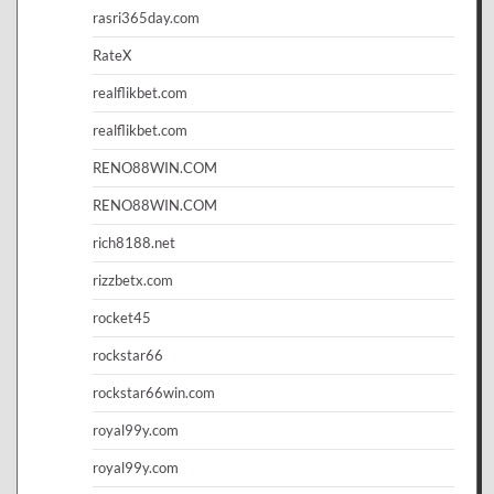
rasri365day.com
RateX
realflikbet.com
realflikbet.com
RENO88WIN.COM
RENO88WIN.COM
rich8188.net
rizzbetx.com
rocket45
rockstar66
rockstar66win.com
royal99y.com
royal99y.com