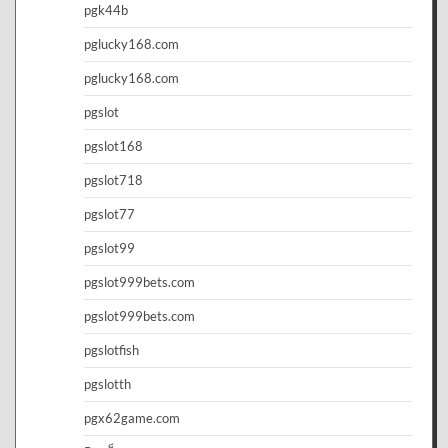
pgk44b
pglucky168.com
pglucky168.com
pgslot
pgslot168
pgslot718
pgslot77
pgslot99
pgslot999bets.com
pgslot999bets.com
pgslotfish
pgslotth
pgx62game.com