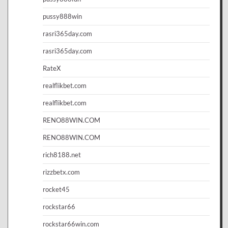
pussy888win
rasri365day.com
rasri365day.com
RateX
realflikbet.com
realflikbet.com
RENO88WIN.COM
RENO88WIN.COM
rich8188.net
rizzbetx.com
rocket45
rockstar66
rockstar66win.com