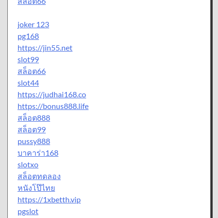
สล็อต66
joker 123
pg168
https://jin55.net
slot99
สล็อต66
slot44
https://judhai168.co
https://bonus888.life
สล็อต888
สล็อต99
pussy888
บาคาร่า168
slotxo
สล็อตทดลอง
หนังโป๊ไทย
https://1xbetth.vip
pgslot