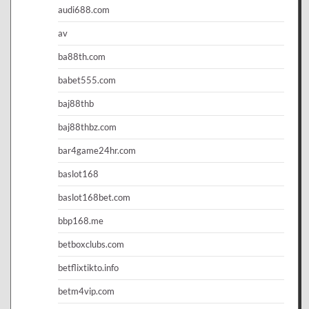
audi688.com
av
ba88th.com
babet555.com
baj88thb
baj88thbz.com
bar4game24hr.com
baslot168
baslot168bet.com
bbp168.me
betboxclubs.com
betflixtikto.info
betm4vip.com