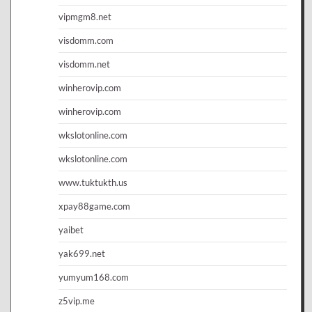
vipmgm8.net
visdomm.com
visdomm.net
winherovip.com
winherovip.com
wkslotonline.com
wkslotonline.com
www.tuktukth.us
xpay88game.com
yaibet
yak699.net
yumyum168.com
z5vip.me