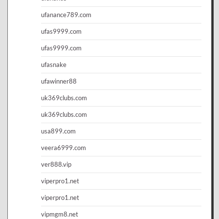
ufanance789.com
ufas9999.com
ufas9999.com
ufasnake
ufawinner88
uk369clubs.com
uk369clubs.com
usa899.com
veera6999.com
ver888.vip
viperpro1.net
viperpro1.net
vipmgm8.net