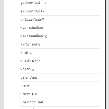
ดูหนังออนไลน์ 037
ดูหนังออนไลน์ 4k
ดูหนังออนไลน์ฟรี
ทดลองเล่นสล็อต
ทดลองเล่นสล็อต pg
ทะเบียนรถสวย
ทางบ้าน
ทางเข้า live22
ทางเข้าpg
บรรยายไทย
บาคาร่า
บาคาร่า168
บาคาร่าออนไลน์