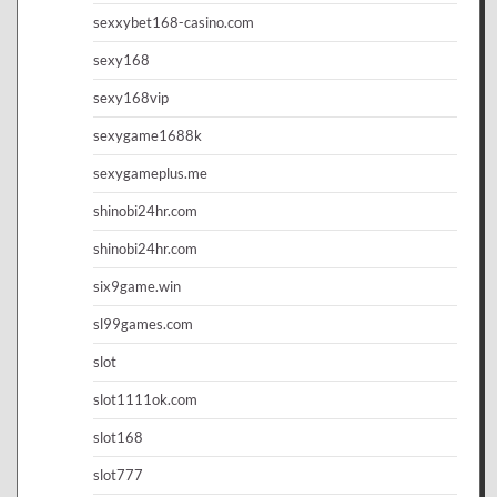
sexxybet168-casino.com
sexy168
sexy168vip
sexygame1688k
sexygameplus.me
shinobi24hr.com
shinobi24hr.com
six9game.win
sl99games.com
slot
slot1111ok.com
slot168
slot777