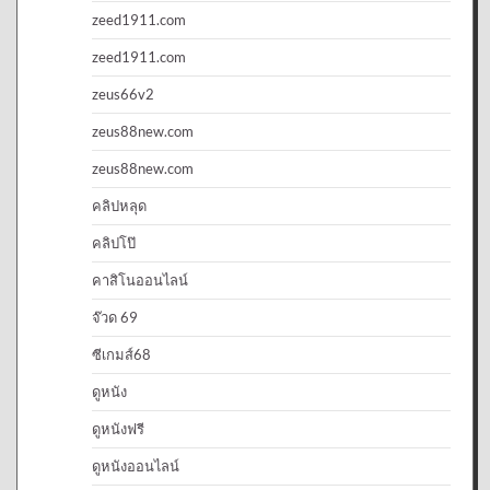
zeed1911.com
zeed1911.com
zeus66v2
zeus88new.com
zeus88new.com
คลิปหลุด
คลิปโป๊
คาสิโนออนไลน์
จ๊วด 69
ซีเกมส์68
ดูหนัง
ดูหนังฟรี
ดูหนังออนไลน์