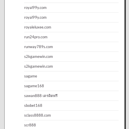
royal99y.com
royal99y.com
royaleluxee.com
run24pro.com
runway789s.com
s2kgamewin.com
s2kgamewin.com
sagame
sagame168
sawan888 เครดิตฟรี
sbobet168
sclass8888.com
scr888