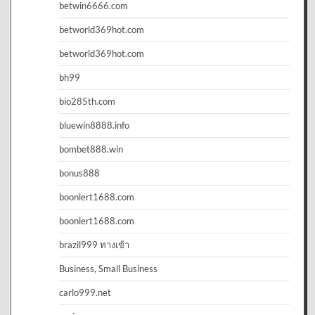
betwin6666.com
betworld369hot.com
betworld369hot.com
bh99
bio285th.com
bluewin8888.info
bombet888.win
bonus888
boonlert1688.com
boonlert1688.com
brazil999 ทางเข้า
Business, Small Business
carlo999.net