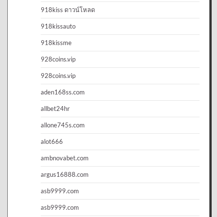
918kiss ดาวน์โหลด
918kissauto
918kissme
928coins.vip
928coins.vip
aden168ss.com
allbet24hr
allone745s.com
alot666
ambnovabet.com
argus16888.com
asb9999.com
asb9999.com