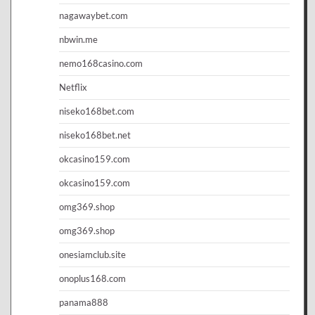
nagawaybet.com
nbwin.me
nemo168casino.com
Netflix
niseko168bet.com
niseko168bet.net
okcasino159.com
okcasino159.com
omg369.shop
omg369.shop
onesiamclub.site
onoplus168.com
panama888