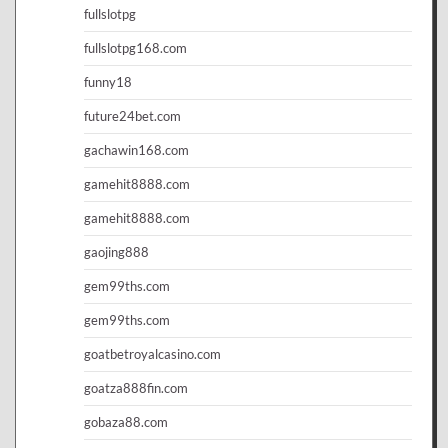
fullslotpg
fullslotpg168.com
funny18
future24bet.com
gachawin168.com
gamehit8888.com
gamehit8888.com
gaojing888
gem99ths.com
gem99ths.com
goatbetroyalcasino.com
goatza888fin.com
gobaza88.com