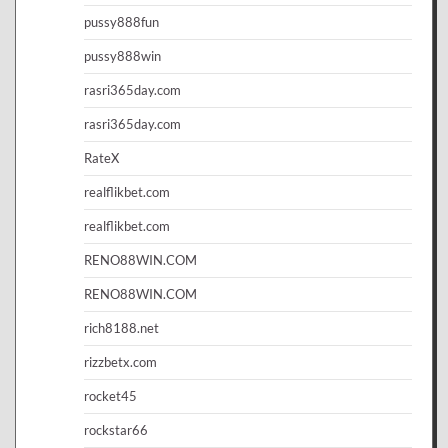
pussy888fun
pussy888win
rasri365day.com
rasri365day.com
RateX
realflikbet.com
realflikbet.com
RENO88WIN.COM
RENO88WIN.COM
rich8188.net
rizzbetx.com
rocket45
rockstar66