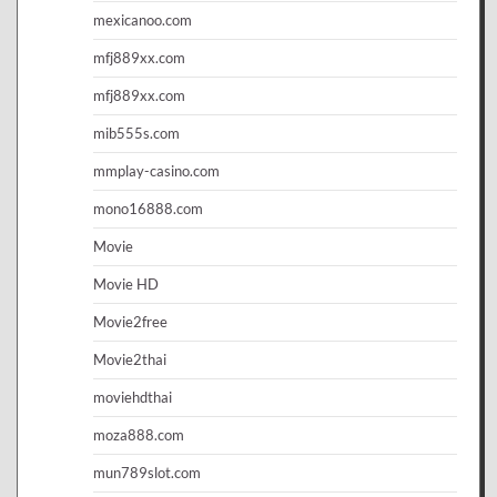
mexicanoo.com
mfj889xx.com
mfj889xx.com
mib555s.com
mmplay-casino.com
mono16888.com
Movie
Movie HD
Movie2free
Movie2thai
moviehdthai
moza888.com
mun789slot.com