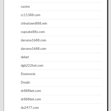
casino
cc11388.com
chinatown888.win
cupcake88x.com
daruma1688.com
daruma1688.com
debet
dgb222hot.com
Doomovie
Doujin
dr888bet.com
dr888bet.com
du2477.com