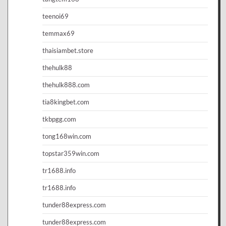
teenoi69
temmax69
thaisiambet.store
thehulk88
thehulk888.com
tia8kingbet.com
tkbpgg.com
tong168win.com
topstar359win.com
tr1688.info
tr1688.info
tunder88express.com
tunder88express.com