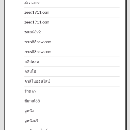
z5vip.me
zeed1911.com
zeed1911.com
zeus66v2
zeus88new.com
zeus88new.com
คลิปหลุด
คลิปโป๊
คาสิโนออนไลน์
จ๊วด 69
ซีเกมส์68
ดูหนัง
ดูหนังฟรี