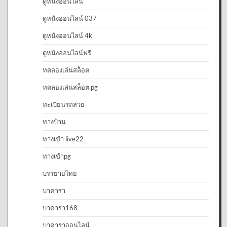
ดูหนังออนไลน์
ดูหนังออนไลน์ 037
ดูหนังออนไลน์ 4k
ดูหนังออนไลน์ฟรี
ทดลองเล่นสล็อต
ทดลองเล่นสล็อต pg
ทะเบียนรถสวย
ทางบ้าน
ทางเข้า live22
ทางเข้าpg
บรรยายไทย
บาคาร่า
บาคาร่า168
บาคาร่าออนไลน์