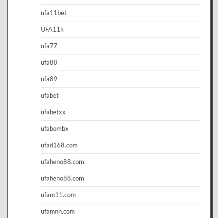
ufa11bet
UFA11k
ufa77
ufa88
ufa89
ufabet
ufabetxx
ufabombx
ufad168.com
ufaheno88.com
ufaheno88.com
ufam11.com
ufamnn.com