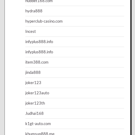
hubbet168.com
hydra888
hyperclub-casino.com
Incest
infyplus888.info
infyplus888.info
item388.com
jinda888
joker123
joker123auto
joker123th
Judhai168
k1gt-auto.com
khumsup888.me