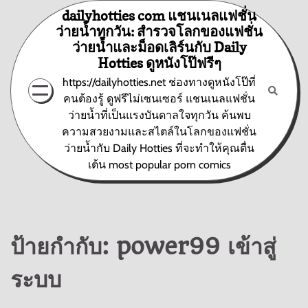
Skip
dailyhotties com แชนเนลแฟชั่น
to
ว่ายน้ำทุกวัน: สำรวจโลกของแฟชั่น
content
ว่ายน้ำและม็อดเลิร์นกับ Daily
Hotties ดูหนังโป๊ฟรีๆ
https://dailyhotties.net ช่องทางดูหนังโป๊ที่
คนต้องรู้ ดูฟรีไม่เซนเซอร์ แชนเนลแฟชั่น
ว่ายน้ำที่เป็นแรงบันดาลใจทุกวัน ค้นพบ
ความสวยงามและสไตล์ในโลกของแฟชั่น
ว่ายน้ำกับ Daily Hotties ที่จะทำให้คุณตื่น
เต้น most popular porn comics
ป้ายกำกับ:
power99 เข้าสู่
ระบบ