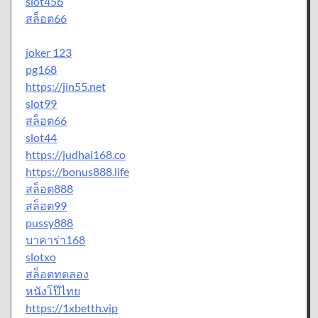
slot456
สล็อต66
joker 123
pg168
https://jin55.net
slot99
สล็อต66
slot44
https://judhai168.co
https://bonus888.life
สล็อต888
สล็อต99
pussy888
บาคาร่า168
slotxo
สล็อตทดลอง
หนังโป๊ไทย
https://1xbetth.vip