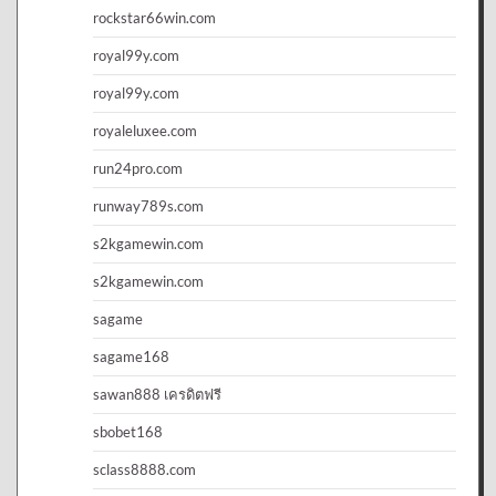
rockstar66win.com
royal99y.com
royal99y.com
royaleluxee.com
run24pro.com
runway789s.com
s2kgamewin.com
s2kgamewin.com
sagame
sagame168
sawan888 เครดิตฟรี
sbobet168
sclass8888.com