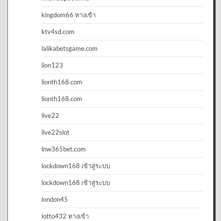
kingdom66 ทางเข้า
ktv4sd.com
lalikabetsgame.com
lion123
lionth168.com
lionth168.com
live22
live22slot
lnw365bet.com
lockdown168 เข้าสู่ระบบ
lockdown168 เข้าสู่ระบบ
london45
lotto432 ทางเข้า