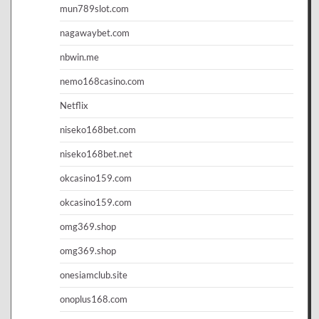
mun789slot.com
nagawaybet.com
nbwin.me
nemo168casino.com
Netflix
niseko168bet.com
niseko168bet.net
okcasino159.com
okcasino159.com
omg369.shop
omg369.shop
onesiamclub.site
onoplus168.com