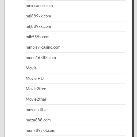
mexicanoo.com
mfj889xx.com
mfj889xx.com
mib555s.com
mmplay-casino.com
mono16888.com
Movie
Movie HD
Movie2free
Movie2thai
moviehdthai
moza888.com
mun789slot.com