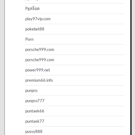
Pgสล็อต
play97vip.com
pokebet88
Porn
porsche999.com
porsche999.com
power999.net
premium66.info
punpro
punpro777
puntaek66
puntaek77
pussy888