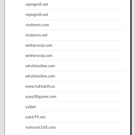
vipmgm8.net
vipmgm8.net
visdomm.com
visdomm.net
winherovip.com
winherovip.com
wkslotonline.com
wkslotonline.com
www.tuktukth.us
xpay88game.com
yaibet
yak699.net
yumyum168.com