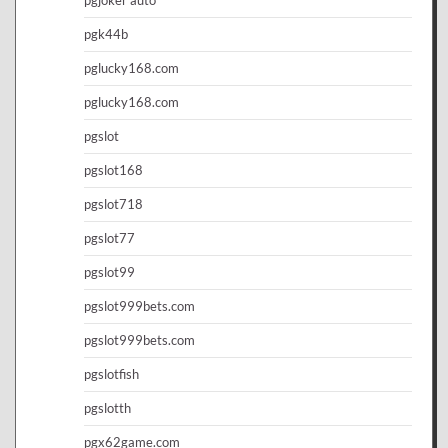
pgk44b
pglucky168.com
pglucky168.com
pgslot
pgslot168
pgslot718
pgslot77
pgslot99
pgslot999bets.com
pgslot999bets.com
pgslotfish
pgslotth
pgx62game.com