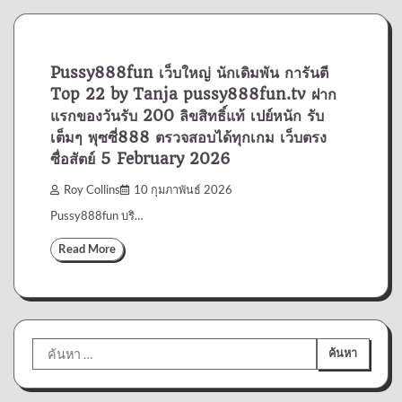
Pussy888fun เว็บใหญ่ นักเดิมพัน การันตี
Top 22 by Tanja pussy888fun.tv ฝาก
แรกของวันรับ 200 ลิขสิทธิ์แท้ เปย์หนัก รับ
เต็มๆ พุซซี่888 ตรวจสอบได้ทุกเกม เว็บตรง
ซื่อสัตย์ 5 February 2026
Roy Collins
10 กุมภาพันธ์ 2026
Pussy888fun บริ…
Read More
ค้นหา
สำหรับ: