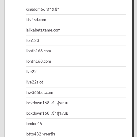
kingdom66 ทางเข้า
ktv4sd.com
lalikabetsgame.com
lion123
lionth168.com
lionth168.com
live22
live22slot
lnw365bet.com
lockdown168 เข้าสู่ระบบ
lockdown168 เข้าสู่ระบบ
london45
lotto432 ทางเข้า