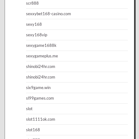
scr888
sexxybet168-casino.com
sexy168
sexy168vip
sexygame1688k
sexygameplus.me
shinobi24hr.com
shinobi24hr.com
six9game.win
sl99games.com
slot
slot1111ok.com
slot168