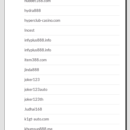
hubbet168.com
hydra888
hyperclub-casino.com
Incest
infyplus888.info
infyplus888.info
item388.com
jinda888
joker123
joker123auto
joker123th
Judhai168
k1gt-auto.com
khumsup888.me