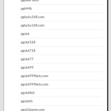
pgk44b
pglucky168.com
pglucky168.com
pgslot
pgslot168
pgslot718
pgslot77
pgslot99
pgslot999bets.com
pgslot999bets.com
pgslotfish
pgslotth
pgx62game.com