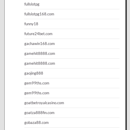
fullslotpg
fullslotpg168.com
funny18
future24bet.com
gachawin168.com
gamehit8888.com
gamehit8888.com
gaojing888
gem99ths.com
gem99ths.com
goatbetroyalcasino.com
goatza888fin.com
gobaza88.com