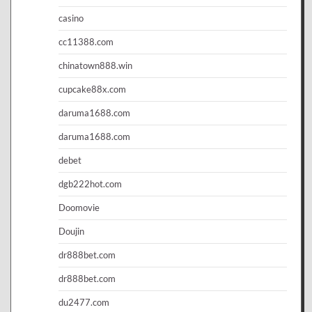
casino
cc11388.com
chinatown888.win
cupcake88x.com
daruma1688.com
daruma1688.com
debet
dgb222hot.com
Doomovie
Doujin
dr888bet.com
dr888bet.com
du2477.com