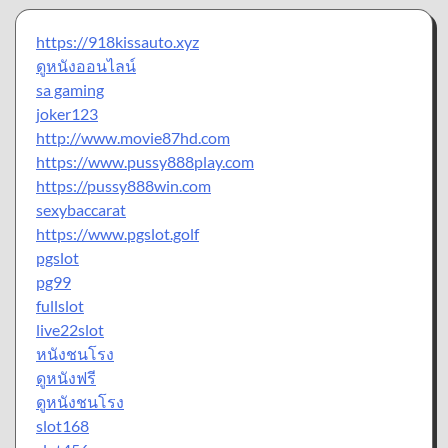
https://918kissauto.xyz
ดูหนังออนไลน์
sa gaming
joker123
http://www.movie87hd.com
https://www.pussy888play.com
https://pussy888win.com
sexybaccarat
https://www.pgslot.golf
pgslot
pg99
fullslot
live22slot
หนังชนโรง
ดูหนังฟรี
ดูหนังชนโรง
slot168