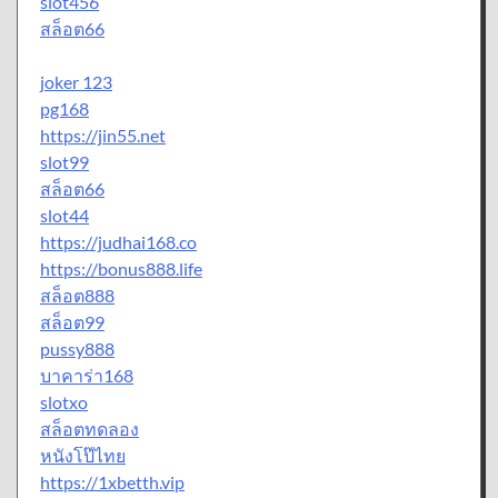
slot456
สล็อต66
joker 123
pg168
https://jin55.net
slot99
สล็อต66
slot44
https://judhai168.co
https://bonus888.life
สล็อต888
สล็อต99
pussy888
บาคาร่า168
slotxo
สล็อตทดลอง
หนังโป๊ไทย
https://1xbetth.vip