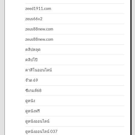
zeed1911.com
zeus66v2
zeus88new.com
zeus88new.com
คลิปหลุด
คลิปโป๊
คาสิโนออนไลน์
จ๊วด 69
ซีเกมส์68
ดูหนัง
ดูหนังฟรี
ดูหนังออนไลน์
ดูหนังออนไลน์ 037