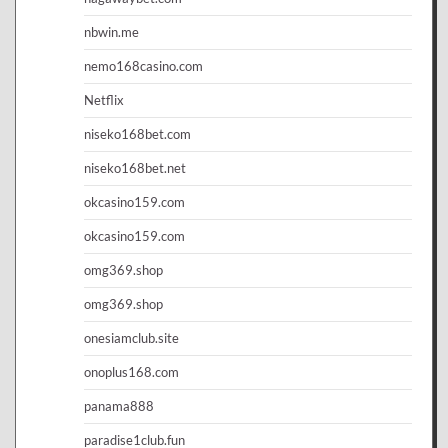
nbwin.me
nemo168casino.com
Netflix
niseko168bet.com
niseko168bet.net
okcasino159.com
okcasino159.com
omg369.shop
omg369.shop
onesiamclub.site
onoplus168.com
panama888
paradise1club.fun