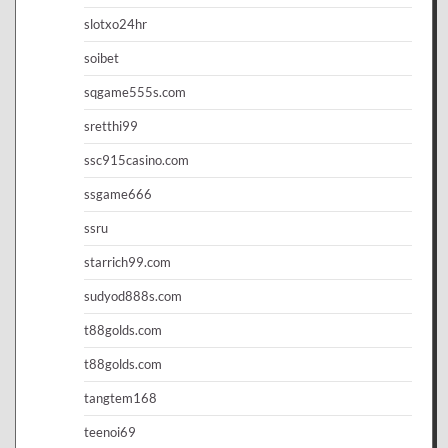
slotxo24hr
soibet
sqgame555s.com
sretthi99
ssc915casino.com
ssgame666
ssru
starrich99.com
sudyod888s.com
t88golds.com
t88golds.com
tangtem168
teenoi69