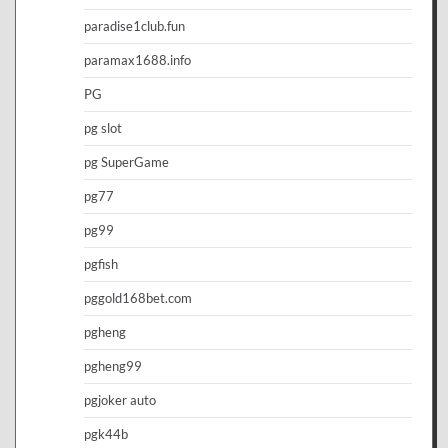
paradise1club.fun
paramax1688.info
PG
pg slot
pg SuperGame
pg77
pg99
pgfish
pggold168bet.com
pgheng
pgheng99
pgjoker auto
pgk44b