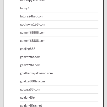
funny18
future24bet.com
gachawin168.com
gamehit8888.com
gamehit8888.com
gaojing888
gem99ths.com
gem99ths.com
goatbetroyalcasino.com
goatza888fin.com
gobaza88.com
golden456
golden4566.net