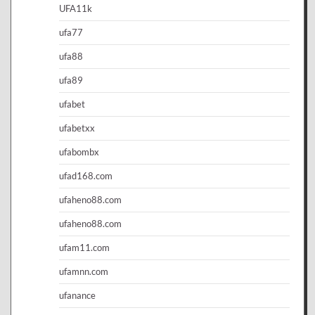
UFA11k
ufa77
ufa88
ufa89
ufabet
ufabetxx
ufabombx
ufad168.com
ufaheno88.com
ufaheno88.com
ufam11.com
ufamnn.com
ufanance