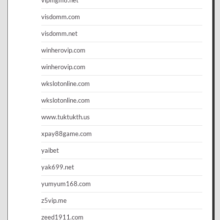
visdomm.com
visdomm.net
winherovip.com
winherovip.com
wkslotonline.com
wkslotonline.com
www.tuktukth.us
xpay88game.com
yaibet
yak699.net
yumyum168.com
z5vip.me
zeed1911.com