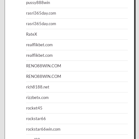
pussy888win
rasri365day.com
rasri365day.com
RateX
realflikbet.com
realflikbet.com
RENO88WIN.COM
RENO88WIN.COM
rich8188.net
rizzbetx.com
rocket45
rockstar66
rockstar66win.com