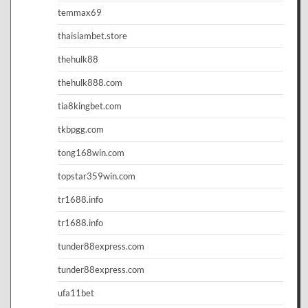
temmax69
thaisiambet.store
thehulk88
thehulk888.com
tia8kingbet.com
tkbpgg.com
tong168win.com
topstar359win.com
tr1688.info
tr1688.info
tunder88express.com
tunder88express.com
ufa11bet