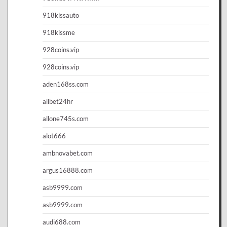
918kissauto
918kissme
928coins.vip
928coins.vip
aden168ss.com
allbet24hr
allone745s.com
alot666
ambnovabet.com
argus16888.com
asb9999.com
asb9999.com
audi688.com