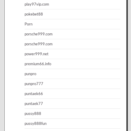
play97vip.com
pokebet88
Porn
porsche999.com
porsche999.com
power999.net
premium66.info
punpro
punpro777
puntaek66
puntaek77
pussy888
pussy888fun