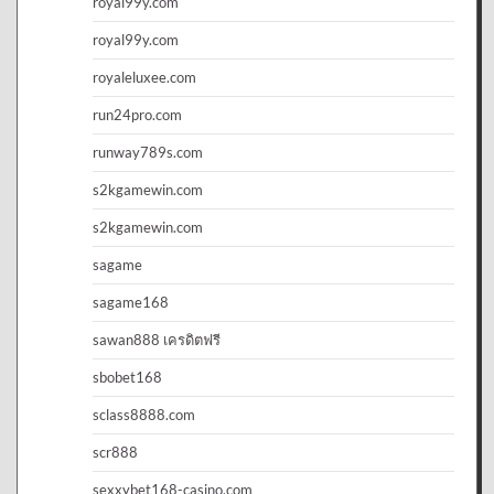
royal99y.com
royal99y.com
royaleluxee.com
run24pro.com
runway789s.com
s2kgamewin.com
s2kgamewin.com
sagame
sagame168
sawan888 เครดิตฟรี
sbobet168
sclass8888.com
scr888
sexxybet168-casino.com