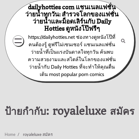
Skip
dailyhotties com แชนเนลแฟชั่น
to
ว่ายน้ำทุกวัน: สำรวจโลกของแฟชั่น
content
ว่ายน้ำและม็อดเลิร์นกับ Daily
Hotties ดูหนังโป๊ฟรีๆ
https://dailyhotties.net ช่องทางดูหนังโป๊ที่
คนต้องรู้ ดูฟรีไม่เซนเซอร์ แชนเนลแฟชั่น
ว่ายน้ำที่เป็นแรงบันดาลใจทุกวัน ค้นพบ
ความสวยงามและสไตล์ในโลกของแฟชั่น
ว่ายน้ำกับ Daily Hotties ที่จะทำให้คุณตื่น
เต้น most popular porn comics
ป้ายกำกับ:
royaleluxe สมัคร
Home
royaleluxe สมัคร