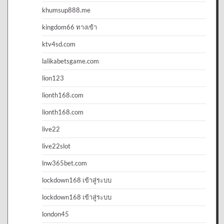
khumsup888.me
kingdom66 ทางเข้า
ktv4sd.com
lalikabetsgame.com
lion123
lionth168.com
lionth168.com
live22
live22slot
lnw365bet.com
lockdown168 เข้าสู่ระบบ
lockdown168 เข้าสู่ระบบ
london45