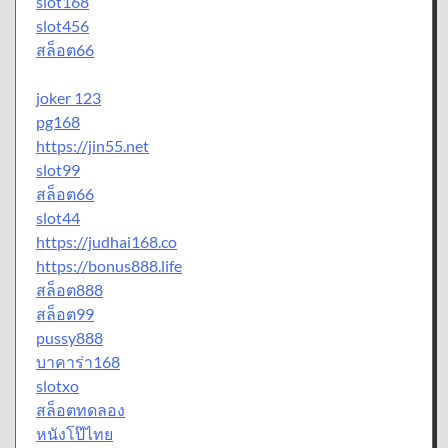
slot168
slot456
สล็อต66
joker 123
pg168
https://jin55.net
slot99
สล็อต66
slot44
https://judhai168.co
https://bonus888.life
สล็อต888
สล็อต99
pussy888
บาคาร่า168
slotxo
สล็อตทดลอง
หนังโป๊ไทย