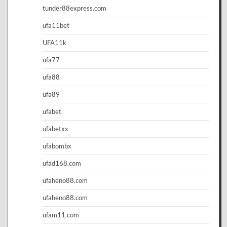
tunder88express.com
ufa11bet
UFA11k
ufa77
ufa88
ufa89
ufabet
ufabetxx
ufabombx
ufad168.com
ufaheno88.com
ufaheno88.com
ufam11.com