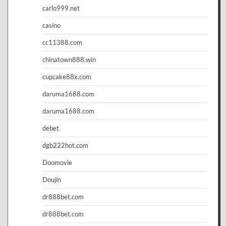
carlo999.net
casino
cc11388.com
chinatown888.win
cupcake88x.com
daruma1688.com
daruma1688.com
debet
dgb222hot.com
Doomovie
Doujin
dr888bet.com
dr888bet.com