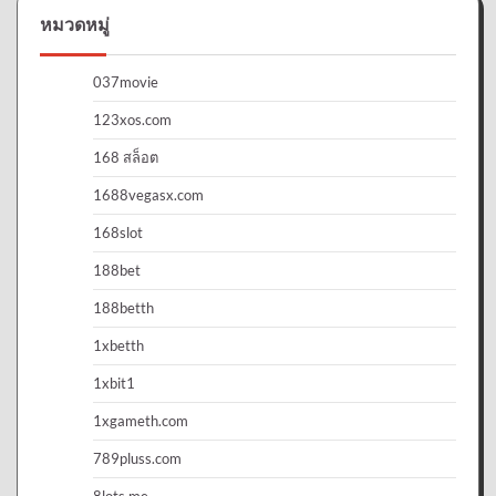
หมวดหมู่
037movie
123xos.com
168 สล็อต
1688vegasx.com
168slot
188bet
188betth
1xbetth
1xbit1
1xgameth.com
789pluss.com
8lots.me