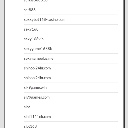
scr888
sexxybet168-casino.com
sexy168
sexy168vip
sexygame1688k
sexygameplus.me
shinobi24hr.com
shinobi24hr.com
six9game.win
sl99games.com
slot
slot1111ok.com
slot168