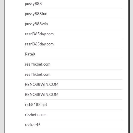
pussy888
pussy888fun
pussy888win
rasri365day.com
rasri365day.com
RateX
realflikbet.com
realflikbet.com
RENO88WIN.COM
RENO88WIN.COM
rich8188.net
rizzbetx.com
rocket45