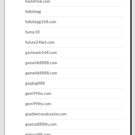
fox689ok.com
fullslotpg
fullslotpg168.com
funny18
future24bet.com
gachawin168.com
gamehit8888.com
gamehit8888.com
gaojing888
gem99ths.com
gem99ths.com
goatbetroyalcasino.com
goatza888fin.com
gobaza88.com