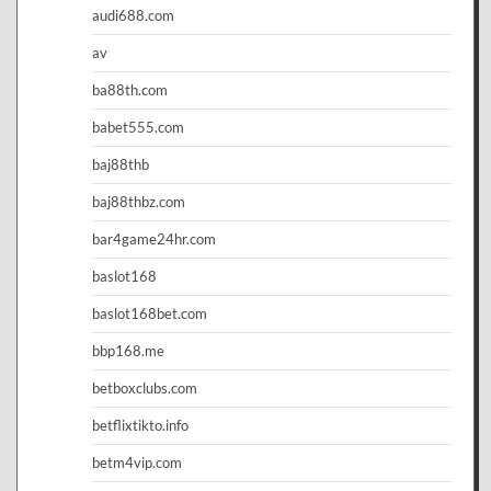
audi688.com
av
ba88th.com
babet555.com
baj88thb
baj88thbz.com
bar4game24hr.com
baslot168
baslot168bet.com
bbp168.me
betboxclubs.com
betflixtikto.info
betm4vip.com