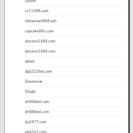
casino
cc11388.com
chinatown888.win
cupcake88x.com
daruma1688.com
daruma1688.com
debet
dgb222hot.com
Doomovie
Doujin
dr888bet.com
dr888bet.com
du2477.com
ek4567.com