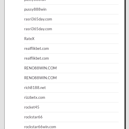
pussy888win
rasri365day.com
rasri365day.com
RateX
realflikbet.com
realflikbet.com
RENO88WIN.COM
RENO88WIN.COM
rich8188.net
rizzbetx.com
rocket45
rockstar66
rockstar66win.com