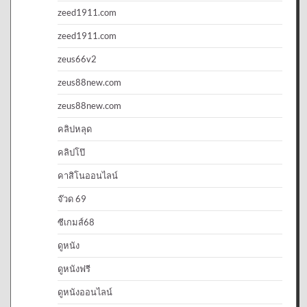
zeed1911.com
zeed1911.com
zeus66v2
zeus88new.com
zeus88new.com
คลิปหลุด
คลิปโป๊
คาสิโนออนไลน์
จ๊วด 69
ซีเกมส์68
ดูหนัง
ดูหนังฟรี
ดูหนังออนไลน์