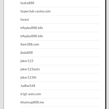
hydra888
hyperclub-casino.com
Incest
infyplus888.info
infyplus888.info
item388.com
jinda888
joker123
joker123auto
joker123th
Judhai168
k1gt-auto.com
khumsup888.me