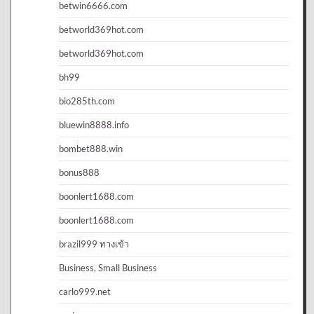
betwin6666.com
betworld369hot.com
betworld369hot.com
bh99
bio285th.com
bluewin8888.info
bombet888.win
bonus888
boonlert1688.com
boonlert1688.com
brazil999 ทางเข้า
Business, Small Business
carlo999.net