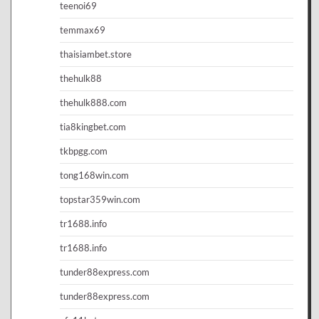
teenoi69
temmax69
thaisiambet.store
thehulk88
thehulk888.com
tia8kingbet.com
tkbpgg.com
tong168win.com
topstar359win.com
tr1688.info
tr1688.info
tunder88express.com
tunder88express.com