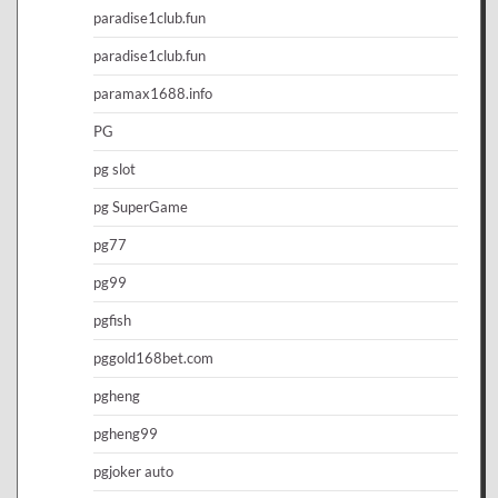
paradise1club.fun
paradise1club.fun
paramax1688.info
PG
pg slot
pg SuperGame
pg77
pg99
pgfish
pggold168bet.com
pgheng
pgheng99
pgjoker auto