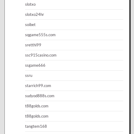
slotxo
slotxo24hr
soibet
sqgame555s.com
sretthi99
ssc915casino.com
ssgame666
ssru
starrich99.com
sudyod888s.com
t88golds.com
t88golds.com
tangtem168