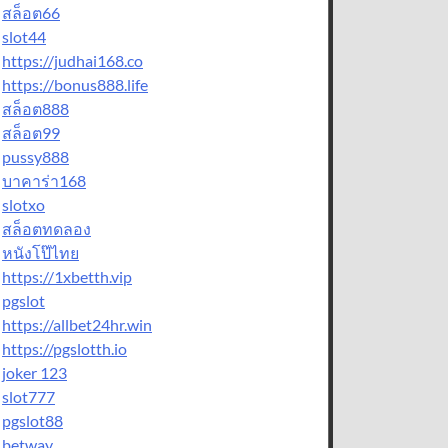
สล็อต66
slot44
https://judhai168.co
https://bonus888.life
สล็อต888
สล็อต99
pussy888
บาคาร่า168
slotxo
สล็อตทดลอง
หนังโป๊ไทย
https://1xbetth.vip
pgslot
https://allbet24hr.win
https://pgslotth.io
joker 123
slot777
pgslot88
betway