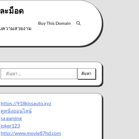
และม็อด
Buy This Domain
ค้นพบความสวยงาม
ค้นหา
สำหรับ:
https://918kissauto.xyz
ดูหนังออนไลน์
sa gaming
joker123
http://www.movie87hd.com