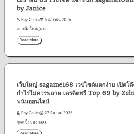
by Janice
Roy Collins
6 เมษายน 2026
จากมือใหม่สู่คน…
Read More
เว็บใหญ่ sagame168 เวปไซต์แตกง่าย เปิดโต๊ะเมื
กำไรไม่ควรพลาด เครดิตฟรี Top 69 by Z
พนันออนไลน์
Roy Collins
27 มีนาคม 2026
จุดแข็งของ saga…
Read More