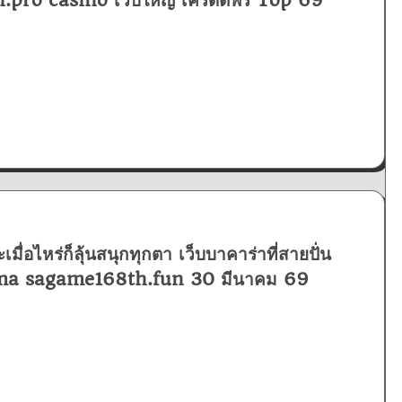
่อไหร่ก็ลุ้นสนุกทุกตา เว็บบาคาร่าที่สายปั่น
elma sagame168th.fun 30 มีนาคม 69