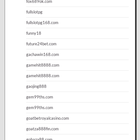
fox689ok.com
fullslotpg
fullslotpg168.com
funny18
future24bet.com
gachawin168.com
gamehit8888.com
gamehit8888.com
gaojing888
gem99ths.com
gem99ths.com
goatbetroyalcasino.com
goatza888fin.com
gobaza88.com