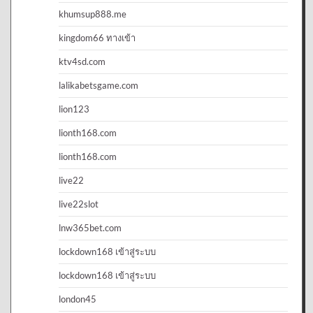
khumsup888.me
kingdom66 ทางเข้า
ktv4sd.com
lalikabetsgame.com
lion123
lionth168.com
lionth168.com
live22
live22slot
lnw365bet.com
lockdown168 เข้าสู่ระบบ
lockdown168 เข้าสู่ระบบ
london45