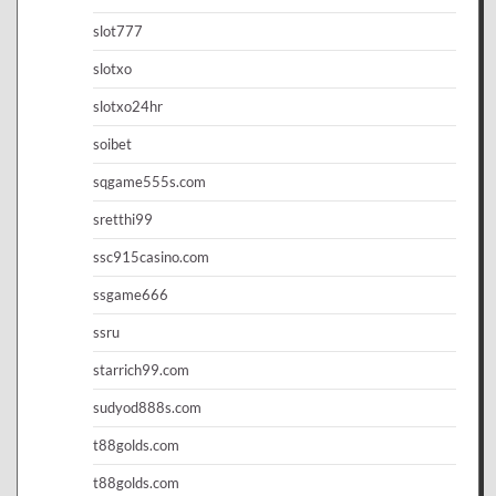
slot777
slotxo
slotxo24hr
soibet
sqgame555s.com
sretthi99
ssc915casino.com
ssgame666
ssru
starrich99.com
sudyod888s.com
t88golds.com
t88golds.com