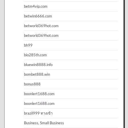
betm4vip.com
betwin6666.com
betworld369hot.com
betworld369hot.com
bh99
bio285th.com
bluewin8888.info
bombet888.win
bonus888
boonlert1688.com
boonlert1688.com
brazil999 ทางเข้า
Business, Small Business