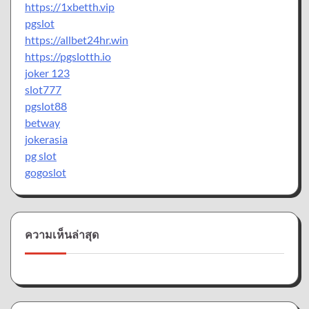
https://1xbetth.vip
pgslot
https://allbet24hr.win
https://pgslotth.io
joker 123
slot777
pgslot88
betway
jokerasia
pg slot
gogoslot
ความเห็นล่าสุด