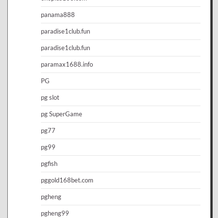
panama888
paradise1club.fun
paradise1club.fun
paramax1688.info
PG
pg slot
pg SuperGame
pg77
pg99
pgfish
pggold168bet.com
pgheng
pgheng99