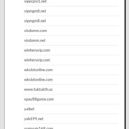
viperpro1.net
vipmgm8.net
vipmgm8.net
visdomm.com
visdomm.net
winherovip.com
winherovip.com
wkslotonline.com
wkslotonline.com
www.tuktukth.us
xpay88game.com
yaibet
yak699.net
yumyum168.com