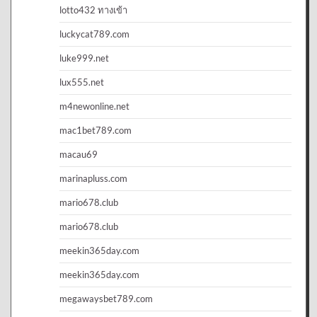
lotto432 ทางเข้า
luckycat789.com
luke999.net
lux555.net
m4newonline.net
mac1bet789.com
macau69
marinapluss.com
mario678.club
mario678.club
meekin365day.com
meekin365day.com
megawaysbet789.com