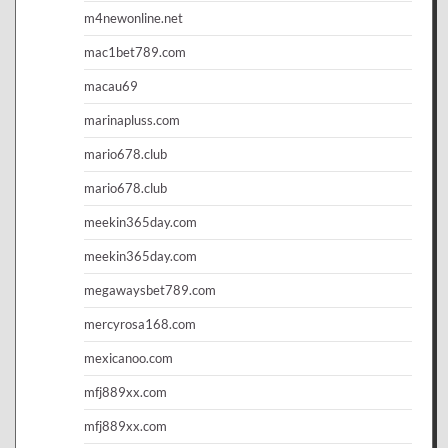
m4newonline.net
mac1bet789.com
macau69
marinapluss.com
mario678.club
mario678.club
meekin365day.com
meekin365day.com
megawaysbet789.com
mercyrosa168.com
mexicanoo.com
mfj889xx.com
mfj889xx.com