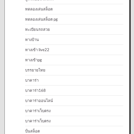
ทดลองเล่นสล็อต
ทดลองเล่นสล็อต pg
ทะเบียนรถสวย
ทางบ้าน
ทางเข้า live22
ทางเข้าpg
บรรยายไทย
บาคาร่า
บาคาร่า168
บาคาร่าออนไลน์
บาคาร่าเว็บตรง
บาคาร่าเว็บตรง
ปั่นสล็อต