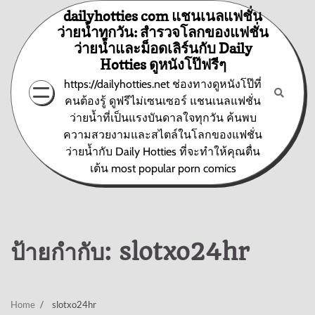
Skip
dailyhotties com แชนเนลแฟชั่น
to
ว่ายน้ำทุกวัน: สำรวจโลกของแฟชั่น
content
ว่ายน้ำและม็อดเลิร์นกับ Daily
Hotties ดูหนังโป๊ฟรีๆ
https://dailyhotties.net ช่องทางดูหนังโป๊ที่
คนต้องรู้ ดูฟรีไม่เซนเซอร์ แชนเนลแฟชั่น
ว่ายน้ำที่เป็นแรงบันดาลใจทุกวัน ค้นพบ
ความสวยงามและสไตล์ในโลกของแฟชั่น
ว่ายน้ำกับ Daily Hotties ที่จะทำให้คุณตื่น
เต้น most popular porn comics
ป้ายกำกับ:
slotxo24hr
Home
slotxo24hr