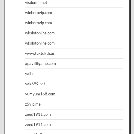
visdomm.net
winherovip.com
winherovip.com
wkslotonline.com
wkslotonline.com
www.tuktukth.us
xpay88game.com
yaibet
yak699.net
yumyum168.com
z5vip.me
zeed1911.com
zeed1911.com