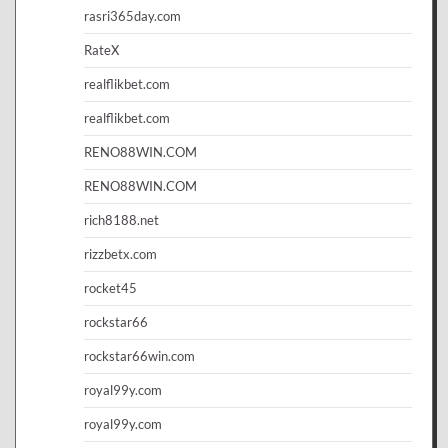
rasri365day.com
RateX
realflikbet.com
realflikbet.com
RENO88WIN.COM
RENO88WIN.COM
rich8188.net
rizzbetx.com
rocket45
rockstar66
rockstar66win.com
royal99y.com
royal99y.com