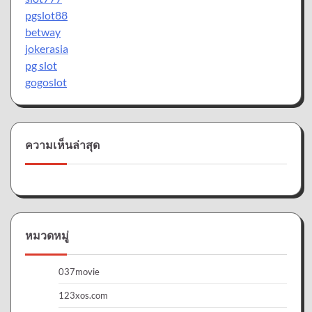
pgslot88
betway
jokerasia
pg slot
gogoslot
ความเห็นล่าสุด
หมวดหมู่
037movie
123xos.com