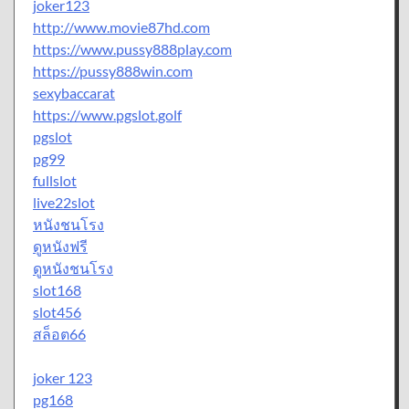
joker123
http://www.movie87hd.com
https://www.pussy888play.com
https://pussy888win.com
sexybaccarat
https://www.pgslot.golf
pgslot
pg99
fullslot
live22slot
หนังชนโรง
ดูหนังฟรี
ดูหนังชนโรง
slot168
slot456
สล็อต66
joker 123
pg168