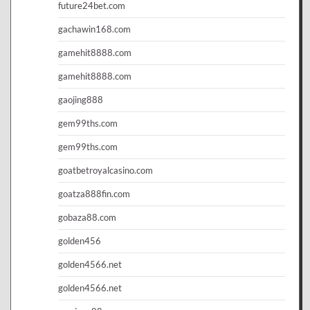
future24bet.com
gachawin168.com
gamehit8888.com
gamehit8888.com
gaojing888
gem99ths.com
gem99ths.com
goatbetroyalcasino.com
goatza888fin.com
gobaza88.com
golden456
golden4566.net
golden4566.net