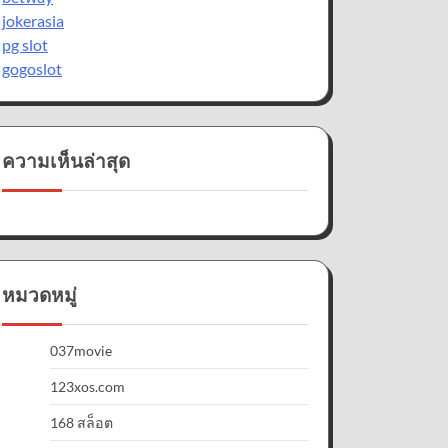
jokerasia
pg slot
gogoslot
ความเห็นล่าสุด
หมวดหมู่
037movie
123xos.com
168 สล็อต