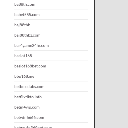
ba88th.com
babet555.com
baj88thb
baj88thbz.com
bar4game24hr.com
baslot168
baslot168bet.com
bbp168.me
betboxclubs.com
betflixtikto.info
betm4vip.com
betwin6666.com
betworld369hot.com