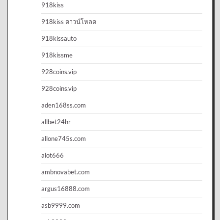
918kiss
918kiss ดาวน์โหลด
918kissauto
918kissme
928coins.vip
928coins.vip
aden168ss.com
allbet24hr
allone745s.com
alot666
ambnovabet.com
argus16888.com
asb9999.com