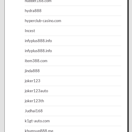
hubbet168.com
hydra888
hyperclub-casino.com
Incest
infyplus888.info
infyplus888.info
item388.com
jinda888
joker123
joker123auto
joker123th
Judhai168
k1gt-auto.com
khumsup888.me