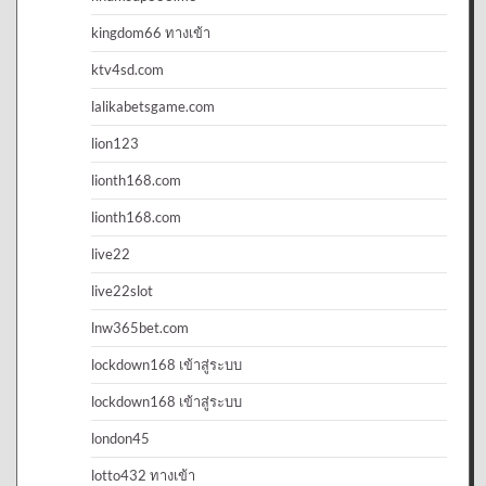
kingdom66 ทางเข้า
ktv4sd.com
lalikabetsgame.com
lion123
lionth168.com
lionth168.com
live22
live22slot
lnw365bet.com
lockdown168 เข้าสู่ระบบ
lockdown168 เข้าสู่ระบบ
london45
lotto432 ทางเข้า