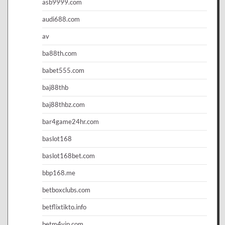
asb9999.com
audi688.com
av
ba88th.com
babet555.com
baj88thb
baj88thbz.com
bar4game24hr.com
baslot168
baslot168bet.com
bbp168.me
betboxclubs.com
betflixtikto.info
betm4vip.com