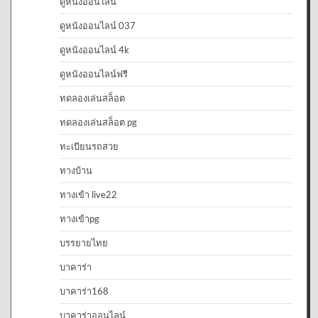
ดูหนังออนไลน์
ดูหนังออนไลน์ 037
ดูหนังออนไลน์ 4k
ดูหนังออนไลน์ฟรี
ทดลองเล่นสล็อต
ทดลองเล่นสล็อต pg
ทะเบียนรถสวย
ทางบ้าน
ทางเข้า live22
ทางเข้าpg
บรรยายไทย
บาคาร่า
บาคาร่า168
บาคาร่าออนไลน์