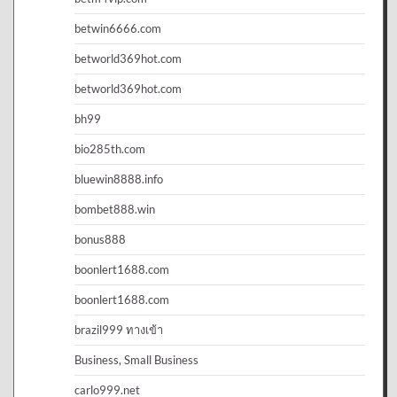
betwin6666.com
betworld369hot.com
betworld369hot.com
bh99
bio285th.com
bluewin8888.info
bombet888.win
bonus888
boonlert1688.com
boonlert1688.com
brazil999 ทางเข้า
Business, Small Business
carlo999.net