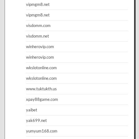
vipmgm8.net
vipmgm8.net
visdomm.com
visdomm.net
winherovip.com
winherovip.com
wkslotonline.com
wkslotonline.com
www.tuktukth.us
xpay88game.com
yaibet
yak699.net
yumyum168.com