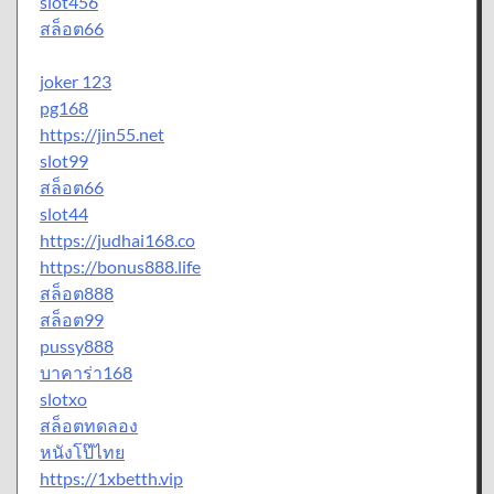
slot456
สล็อต66
joker 123
pg168
https://jin55.net
slot99
สล็อต66
slot44
https://judhai168.co
https://bonus888.life
สล็อต888
สล็อต99
pussy888
บาคาร่า168
slotxo
สล็อตทดลอง
หนังโป๊ไทย
https://1xbetth.vip