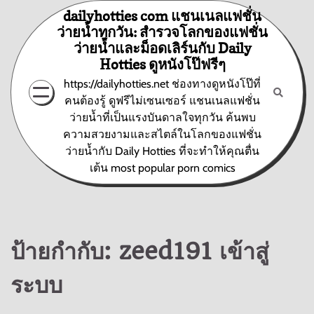
Skip
dailyhotties com แชนเนลแฟชั่น
to
ว่ายน้ำทุกวัน: สำรวจโลกของแฟชั่น
content
ว่ายน้ำและม็อดเลิร์นกับ Daily
Hotties ดูหนังโป๊ฟรีๆ
https://dailyhotties.net ช่องทางดูหนังโป๊ที่
คนต้องรู้ ดูฟรีไม่เซนเซอร์ แชนเนลแฟชั่น
ว่ายน้ำที่เป็นแรงบันดาลใจทุกวัน ค้นพบ
ความสวยงามและสไตล์ในโลกของแฟชั่น
ว่ายน้ำกับ Daily Hotties ที่จะทำให้คุณตื่น
เต้น most popular porn comics
ป้ายกำกับ:
zeed191 เข้าสู่
ระบบ