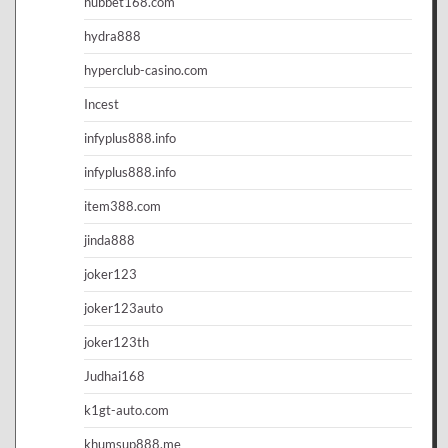
hubbet168.com
hydra888
hyperclub-casino.com
Incest
infyplus888.info
infyplus888.info
item388.com
jinda888
joker123
joker123auto
joker123th
Judhai168
k1gt-auto.com
khumsup888.me