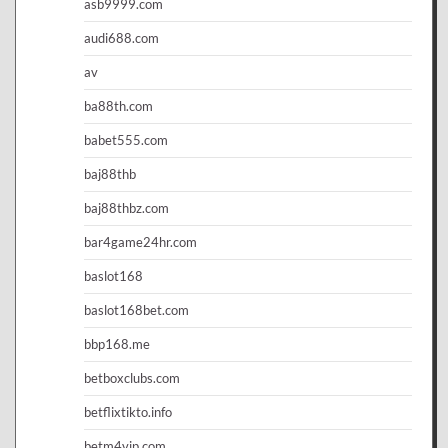
asb9999.com
audi688.com
av
ba88th.com
babet555.com
baj88thb
baj88thbz.com
bar4game24hr.com
baslot168
baslot168bet.com
bbp168.me
betboxclubs.com
betflixtikto.info
betm4vip.com