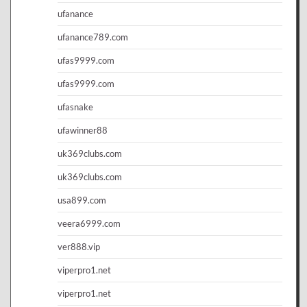
ufanance
ufanance789.com
ufas9999.com
ufas9999.com
ufasnake
ufawinner88
uk369clubs.com
uk369clubs.com
usa899.com
veera6999.com
ver888.vip
viperpro1.net
viperpro1.net