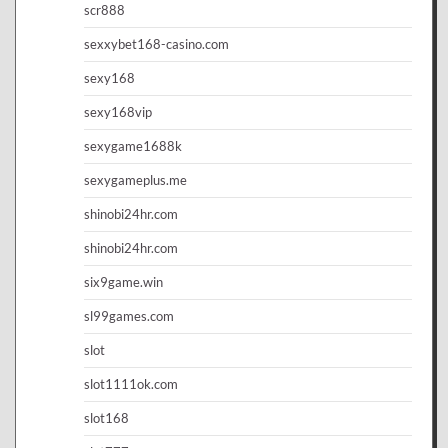
scr888
sexxybet168-casino.com
sexy168
sexy168vip
sexygame1688k
sexygameplus.me
shinobi24hr.com
shinobi24hr.com
six9game.win
sl99games.com
slot
slot1111ok.com
slot168