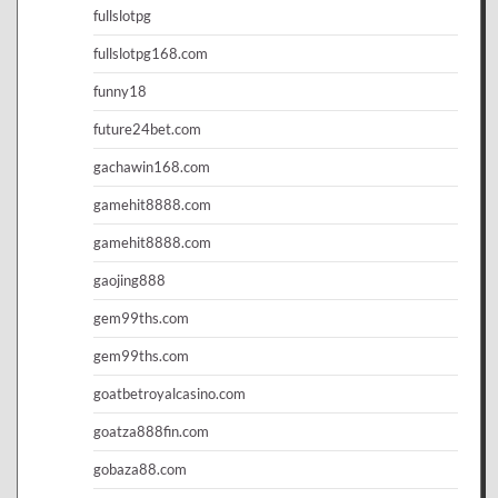
fullslotpg
fullslotpg168.com
funny18
future24bet.com
gachawin168.com
gamehit8888.com
gamehit8888.com
gaojing888
gem99ths.com
gem99ths.com
goatbetroyalcasino.com
goatza888fin.com
gobaza88.com