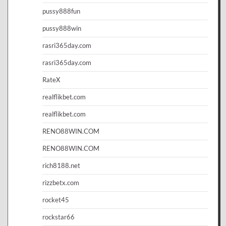
pussy888fun
pussy888win
rasri365day.com
rasri365day.com
RateX
realflikbet.com
realflikbet.com
RENO88WIN.COM
RENO88WIN.COM
rich8188.net
rizzbetx.com
rocket45
rockstar66