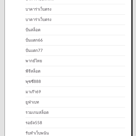
บาคาร่าเว็บตรง
บาคาร่าเว็บตรง
ปั่นสล็อต
ปั่นแตก66
ปั่นแตก77
พากย์ไทย
พีจีสล็อต
พุซซี่888
มาเก๊า69
ยูฟ่าเบท
รวมเกมสล็อต
รอยัล558
รับทำเว็บพนัน