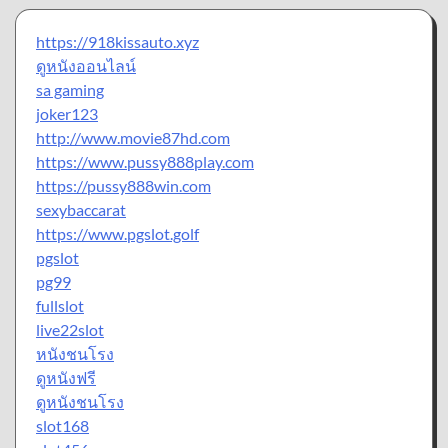
https://918kissauto.xyz
ดูหนังออนไลน์
sa gaming
joker123
http://www.movie87hd.com
https://www.pussy888play.com
https://pussy888win.com
sexybaccarat
https://www.pgslot.golf
pgslot
pg99
fullslot
live22slot
หนังชนโรง
ดูหนังฟรี
ดูหนังชนโรง
slot168