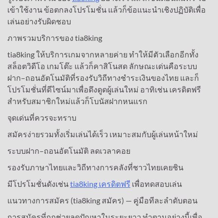
เข้าใช้งาน ข้อตกลงโปรโมชั่น แล้วก็ข้อแนะนำเชิงปฏิบัติเพื่อ
เล่นอย่างรับผิดชอบ
ภาพรวมบริการของ tia8king
tia8king ให้บริการเกมจากหลายค่าย ทำให้มีตัวเลือกอีกทั้ง
สล็อตวิดีโอ เกมโต๊ะ แล้วก็คาสิโนสด ลักษณะเด่นคือระบบ
ฝาก–ถอนอัตโนมัติที่รองรับวิถีทางชำระเงินของไทย และก็
โปรโมชั่นที่ดีไซน์มาเพื่อดึงดูดผู้เล่นใหม่ อาทิเช่น เครดิตฟรี
สำหรับสมาชิกใหม่แล้วก็โบนัสฝากหนแรก
จุดเด่นที่ควรจะทราบ
สมัครง่ายรวมทั้งเริ่มเล่นได้เร็ว เหมาะสมกับผู้เล่นหน้าใหม่
ระบบฝาก–ถอนอัตโนมัติ ลดเวลาคอย
รองรับภาษาไทยและวิถีทางการคลังที่ชาวไทยเคยชิน
มีโปรโมชั่นดังเช่น
tia8king เครดิตฟรี
เพื่อทดสอบเล่น
แนวทางการสมัคร (tia8king สมัคร) — คู่มือทีละลำดับตอน
การสมัครที่ถูกช่วยลดปัญหาในระยะยาว ทำตามอย่างนี้เพื่อ