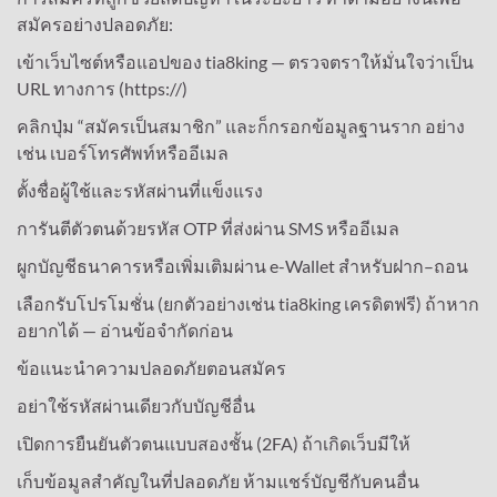
สมัครอย่างปลอดภัย:
เข้าเว็บไซต์หรือแอปของ tia8king — ตรวจตราให้มั่นใจว่าเป็น
URL ทางการ (https://)
คลิกปุ่ม “สมัครเป็นสมาชิก” และก็กรอกข้อมูลฐานราก อย่าง
เช่น เบอร์โทรศัพท์หรืออีเมล
ตั้งชื่อผู้ใช้และรหัสผ่านที่แข็งแรง
การันตีตัวตนด้วยรหัส OTP ที่ส่งผ่าน SMS หรืออีเมล
ผูกบัญชีธนาคารหรือเพิ่มเติมผ่าน e-Wallet สำหรับฝาก–ถอน
เลือกรับโปรโมชั่น (ยกตัวอย่างเช่น tia8king เครดิตฟรี) ถ้าหาก
อยากได้ — อ่านข้อจำกัดก่อน
ข้อแนะนำความปลอดภัยตอนสมัคร
อย่าใช้รหัสผ่านเดียวกับบัญชีอื่น
เปิดการยืนยันตัวตนแบบสองชั้น (2FA) ถ้าเกิดเว็บมีให้
เก็บข้อมูลสำคัญในที่ปลอดภัย ห้ามแชร์บัญชีกับคนอื่น