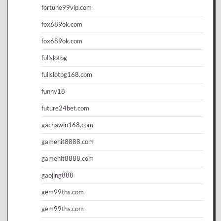
fortune99vip.com
fox689ok.com
fox689ok.com
fullslotpg
fullslotpg168.com
funny18
future24bet.com
gachawin168.com
gamehit8888.com
gamehit8888.com
gaojing888
gem99ths.com
gem99ths.com