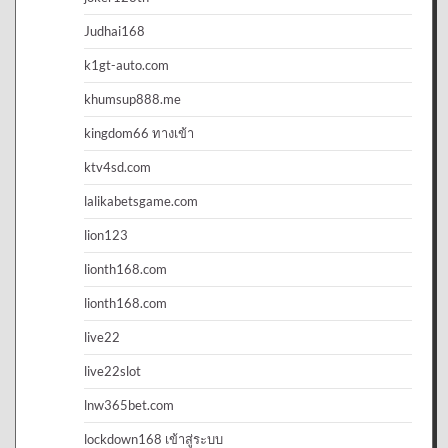
Judhai168
k1gt-auto.com
khumsup888.me
kingdom66 ทางเข้า
ktv4sd.com
lalikabetsgame.com
lion123
lionth168.com
lionth168.com
live22
live22slot
lnw365bet.com
lockdown168 เข้าสู่ระบบ