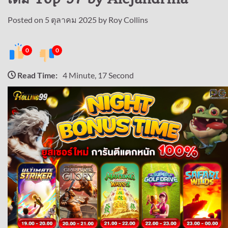
Posted on
5 ตุลาคม 2025
by
Roy Collins
0
0
Read Time:
4 Minute, 17 Second