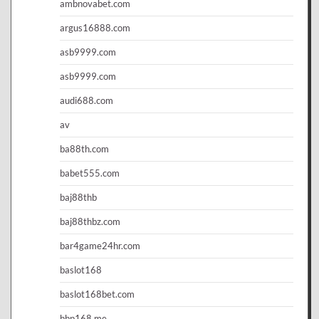
ambnovabet.com
argus16888.com
asb9999.com
asb9999.com
audi688.com
av
ba88th.com
babet555.com
baj88thb
baj88thbz.com
bar4game24hr.com
baslot168
baslot168bet.com
bbp168.me