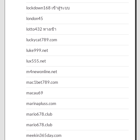
lockdown168 เข้าสู่ระบบ
london45
lotto432 ทางเข้า
luckycat789.com
luke999.net
lux555.net
m4newonline.net
mac1bet789.com
macau69
marinapluss.com
mario678.club
mario678.club
meekin365day.com