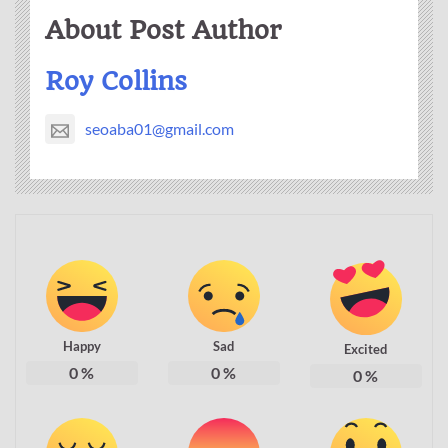
About Post Author
Roy Collins
seoaba01@gmail.com
Happy
Sad
Excited
0
%
0
%
0
%