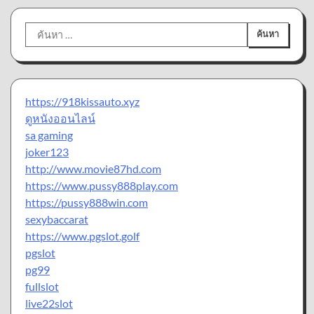
ค้นหา
สำหรับ:
https://918kissauto.xyz
ดูหนังออนไลน์
sa gaming
joker123
http://www.movie87hd.com
https://www.pussy888play.com
https://pussy888win.com
sexybaccarat
https://www.pgslot.golf
pgslot
pg99
fullslot
live22slot