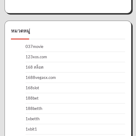
หมวดหมู่
037movie
123xos.com
168 สล็อต
1688vegasx.com
168slot
188bet
188betth
1xbetth
1xbit1