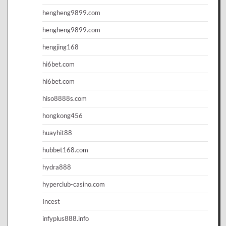
hengheng9899.com
hengheng9899.com
hengjing168
hi6bet.com
hi6bet.com
hiso8888s.com
hongkong456
huayhit88
hubbet168.com
hydra888
hyperclub-casino.com
Incest
infyplus888.info