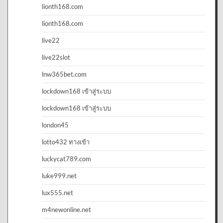
lionth168.com
lionth168.com
live22
live22slot
lnw365bet.com
lockdown168 เข้าสู่ระบบ
lockdown168 เข้าสู่ระบบ
london45
lotto432 ทางเข้า
luckycat789.com
luke999.net
lux555.net
m4newonline.net