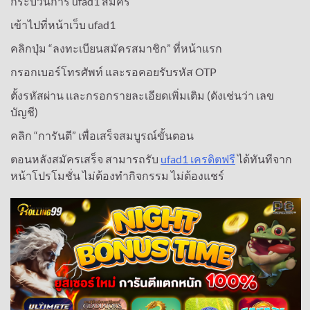
กระบวนการ ufad1 สมัคร
เข้าไปที่หน้าเว็บ ufad1
คลิกปุ่ม “ลงทะเบียนสมัครสมาชิก” ที่หน้าแรก
กรอกเบอร์โทรศัพท์ และรอคอยรับรหัส OTP
ตั้งรหัสผ่าน และกรอกรายละเอียดเพิ่มเติม (ดังเช่นว่า เลข
บัญชี)
คลิก “การันตี” เพื่อเสร็จสมบูรณ์ขั้นตอน
ตอนหลังสมัครเสร็จ สามารถรับ
ufad1 เครดิตฟรี
ได้ทันทีจาก
หน้าโปรโมชั่น ไม่ต้องทำกิจกรรม ไม่ต้องแชร์