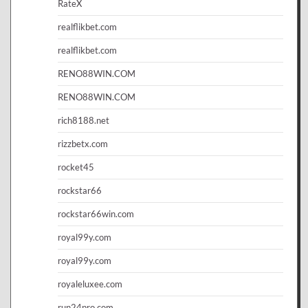
RateX
realflikbet.com
realflikbet.com
RENO88WIN.COM
RENO88WIN.COM
rich8188.net
rizzbetx.com
rocket45
rockstar66
rockstar66win.com
royal99y.com
royal99y.com
royaleluxee.com
run24pro.com