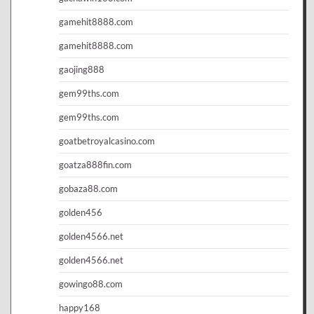
gamehit8888.com
gamehit8888.com
gaojing888
gem99ths.com
gem99ths.com
goatbetroyalcasino.com
goatza888fin.com
gobaza88.com
golden456
golden4566.net
golden4566.net
gowingo88.com
happy168