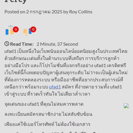
Posted on
2 กรกฎาคม 2025
by
Roy Collins
0
0
Read Time:
2 Minute, 37 Second
ufad1 เป็นหนึ่งในเว็บพนันออนไลน์ยอดนิยมสูงในประเทศไทย
ด้วยลักษณะเด่นทั้งในด้านระบบที่เสถียร การบริการลูกค้า
อย่างมือโปร และก็โปรโมชั่นที่แจกจริงอย่าง ufad1 เครดิตฟรี
เว็บไซต์นี้ก็เลยตอบปัญหาผู้เล่นทุกระดับ ไม่ว่าจะเป็นผู้เล่นใหม่
ที่ต้องการทดลองระบบ หรือมืออาชีพที่อยากประสบการณ์ที่
เหนือกว่า พร้อมระบบ
ufad1
สมัคร ที่ง่ายดาย รวมทั้ง ufad1
เข้าสู่ระบบ ที่รวดเร็วทันใจ ไม่เสียเวล่ำเวลา
จุดเด่นของ ufad1 ที่คุณไม่สมควรพลาด
ลงทะเบียนสมัครสมาชิกง่าย ไม่สลับซับซ้อน
เพียงแค่ใช้เบอร์โทรศัพท์ ไม่ต้องใช้เอกสาร