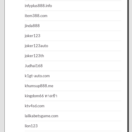
infyplus888.info
item388.com
jinda888
joker123
joker123auto
joker123th
Judhai168
k1gt-auto.com
khumsup888.me
kingdom66 ทางเข้า
ktv4sd.com
lalikabetsgame.com
lion123