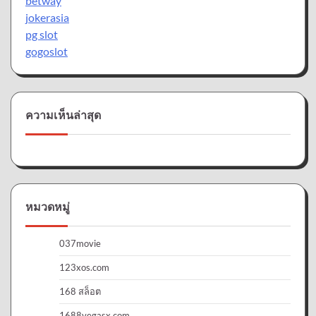
betway
jokerasia
pg slot
gogoslot
ความเห็นล่าสุด
หมวดหมู่
037movie
123xos.com
168 สล็อต
1688vegasx.com