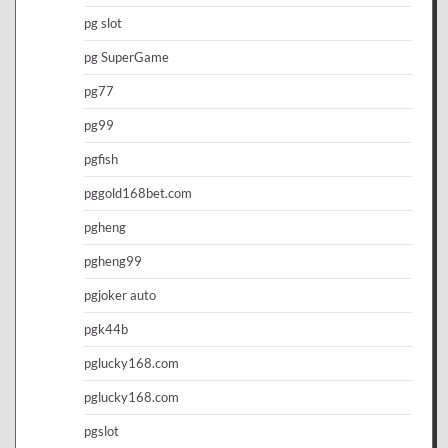
pg slot
pg SuperGame
pg77
pg99
pgfish
pggold168bet.com
pgheng
pgheng99
pgjoker auto
pgk44b
pglucky168.com
pglucky168.com
pgslot