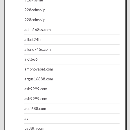
928coins.vip
928coins.vip
aden168ss.com
allbet24hr
allone745s.com
alot666
ambnovabet.com
argus16888.com
asb9999.com
asb9999.com
audi688.com
av
ba88th.com