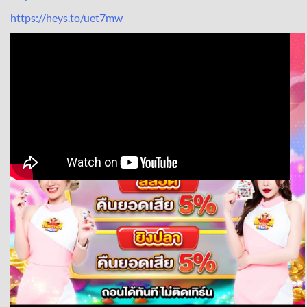
https://heys.to/uet7mw