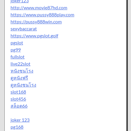
joker123
http://www.movie87hd.com
https://www.pussy888play.com
https://pussy888win.com
sexybaccarat
https://www.pgslot.golf
pgslot
pg99
fullslot
live22slot
หนังชนโรง
ดูหนังฟรี
ดูหนังชนโรง
slot168
slot456
สล็อต66
joker 123
pg168