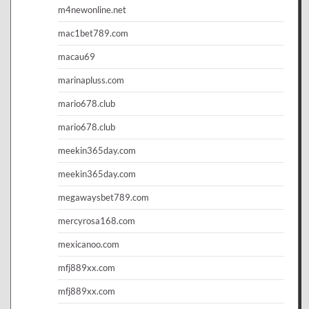
m4newonline.net
mac1bet789.com
macau69
marinapluss.com
mario678.club
mario678.club
meekin365day.com
meekin365day.com
megawaysbet789.com
mercyrosa168.com
mexicanoo.com
mfj889xx.com
mfj889xx.com