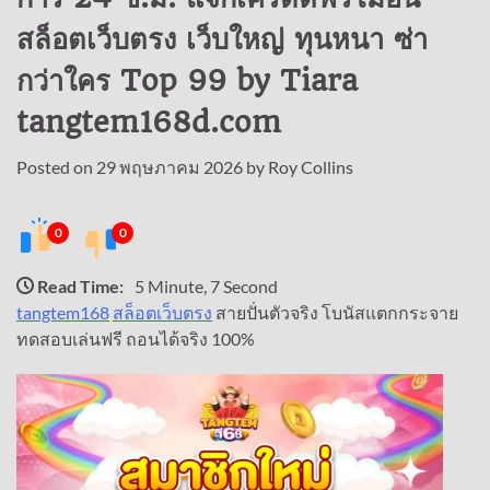
สล็อตเว็บตรง เว็บใหญ่ ทุนหนา ซ่า
กว่าใคร Top 99 by Tiara
tangtem168d.com
Posted on
29 พฤษภาคม 2026
by
Roy Collins
0
0
Read Time:
5 Minute, 7 Second
tangtem168
สล็อตเว็บตรง
สายปั่นตัวจริง โบนัสแตกกระจาย
ทดสอบเล่นฟรี ถอนได้จริง 100%