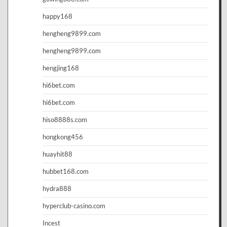
happy168
hengheng9899.com
hengheng9899.com
hengjing168
hi6bet.com
hi6bet.com
hiso8888s.com
hongkong456
huayhit88
hubbet168.com
hydra888
hyperclub-casino.com
Incest