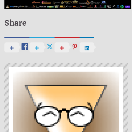
Share