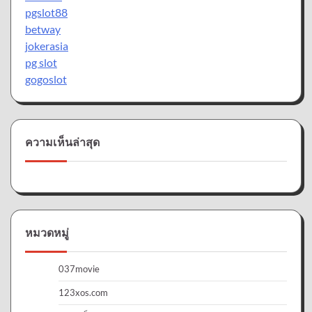
pgslot88
betway
jokerasia
pg slot
gogoslot
ความเห็นล่าสุด
หมวดหมู่
037movie
123xos.com