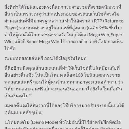
สิ่งที่ทำให้โบนัสของตรงนี้แตกกระจายรวมทั้งจ่ายหนักกว่าที่
อื่นๆ เป็นเพราะเหตุว่าส่วนประกอบของระบบเว็บไซต์ตรงไม่
ผ่านเอเย่นต์ที่มีมาตรฐานสากล ทำให้อัตราค่า RTP (Return to
Player) ของเกมต่างๆอยู่ในเกณฑ์ที่สูงมาก (เฉลี่ย 96% ขึ้นไป)
ทำให้ผู้เล่นได้โอกาสชนะรางวัลใหญ่ ได้แก่ Mega Win, Super
Win, แล้วก็ Super Mega Win ได้ง่ายดายยิ่งกว่าทั่วไปอย่างเห็น
ได้ชัด
ระบบทดสอบเล่นฟรี ถอนได้ มีอยู่จริงไหม?
นี่คืออีกหนึ่งคุณลักษณะเด่นที่ทำให้เว็บไซต์นี้ไม่เหมือนกับที่
อื่นอย่างสิ้นเชิง โน่นเป็นโหมด สล็อต168 โบนัสแตกกระจาย
ทดสอบเล่นฟรี ถอนได้ ผู้คนจำนวนมากอาจจะเสนอคำถามว่า
“เห้ย! ทดสอบเล่นฟรีแล้วจะถอนเงินออกมาได้ยังไง ในเมื่อมัน
เป็นเงินเดโม?”
ผมขอชี้แจงให้ฟังจากที่ได้ลองใช้บริการมาครับ ระบบนี้แบ่งได้
2 ต้นแบบหลักๆเป็น:
1.โหมดเดโม (Demo Mode) ทั่วไป: อันนี้มีไว้สำหรับฝึกหัดมือ
ศึกษาเล่าเรียนต้นแบบเครื่องหมาย แล้วก็ไลน์การเดิมพันของ