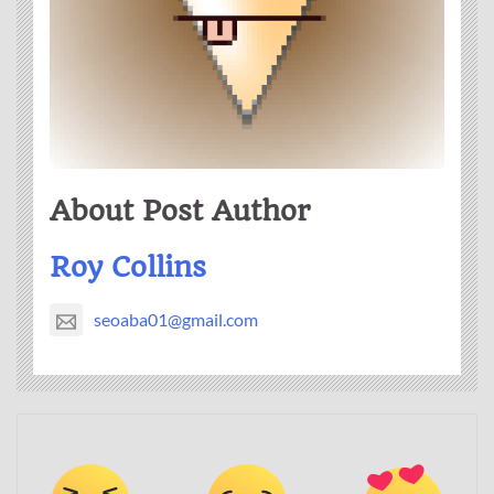
About Post Author
Roy Collins
seoaba01@gmail.com