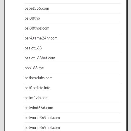
babet555.com
baj88thb
baj88thbz.com
bar4game24hr.com
baslot168
baslot168bet.com
bbp168.me
betboxclubs.com
betflixtikto.info
betm4vip.com
betwin6666.com
betworld369hot.com
betworld369hot.com