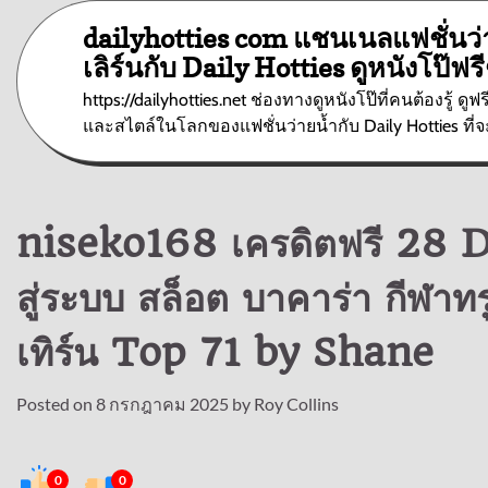
Skip
dailyhotties com แชนเนลแฟชั่นว่
to
เลิร์นกับ Daily Hotties ดูหนังโป๊ฟร
content
https://dailyhotties.net ช่องทางดูหนังโป๊ที่คนต้องรู
และสไตล์ในโลกของแฟชั่นว่ายน้ำกับ Daily Hotties ที่จ
niseko168 เครดิตฟรี 28 
สู่ระบบ สล็อต บาคาร่า กีฬาทร
เทิร์น Top 71 by Shane
Posted on
8 กรกฎาคม 2025
by
Roy Collins
0
0