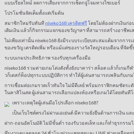
แบบเรียลไทม์ ลดการเสี่ยงจากการเช็ดกจู่โจมทางไซเบอร์
โปรโมชั่นจัดเต็มตั้งแต่เริ่มต้น
สมาชิกใหม่รับทันที
niseko168 เครดิตฟรี
โดยไม่ต้องฝากเงินก่อน 
เติมเงิน แล้วก็กิจกรรมแจกของขวัญฯลฯ ที่สามารถสร้างอาชีพเส
ไม่เพียงเท่านั้น niseko168 ยังมีระบบระเบียบสะสมแต้มจากการเ
ของขวัญ เครดิตเพิ่ม หรือแม้แต่ของรางวัลใหญ่รอบเดือน ที่จัดขึ
ระบบเกมประสิทธิภาพ รองรับทุกเครื่องมือ
niseko168 รวมค่ายเกมโด่งดังทั้งยังบาคาร่า สล็อต แล้วก็เกมกีฬ
วก็เดสก์ท็อปทุกระบบปฏิบัติการ ทำให้ผู้เล่นสามารถเพลินกับเกมได
การเชื่อมต่อเกมรวดเร็วทันใจ ไม่มีดีเลย์ พร้อมกราฟิกคมชัดระด
ในคาสิโนสด ผู้เล่นสามารถเลือกแปลงห้องหรือเกมได้โดยทันที
เพราะเหตุใดผู้เล่นมือโปรเลือก niseko168?
เป็นเว็บไซต์ตรงไม่ผ่านเอเย่นต์ มีความยั่งยืนด้านการเงิน แล
ฝาก-ถอนอัตโนมัติ ไม่มีขั้นต่ำ รองรับวอลเล็ท และก็ทำธุรกรรมได้
ทีมงานดูแลตลอด 24 ชั่วโมงผ่านแชทสดและ LINE ช่วยเหลือทุกปัญ