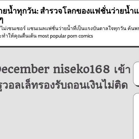
ายน้ำทุกวัน: สำรวจโลกของแฟชั่นว่ายน้ำ
ีๆ
้ ดูฟรีไม่เซนเซอร์ แชนเนลแฟชั่นว่ายน้ำที่เป็นแรงบันดาลใจทุกวัน 
ะทำให้คุณตื่นเต้น most popular porn comics
December niseko168 เข้า
ูวอลเล็ทรองรับถอนเงินไม่ติด