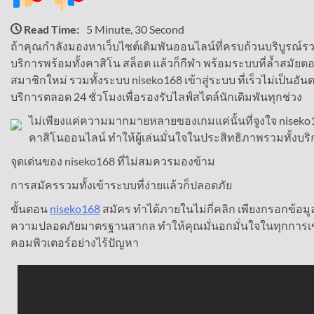
Read Time:
5 Minute, 30 Second
ถ้าคุณกำลังมองหาเว็บไซต์เดิมพันออนไลน์ที่ครบถ้วนบริบูรณ์รวมทั
บริการพร้อมทั้งคาสิโน สล็อต แล้วก็กีฬา พร้อมระบบที่ล้ำสมัยตอบ
สมาชิกใหม่ รวมทั้งระบบ niseko168 เข้าสู่ระบบ ที่เร็วไม่เป็นอั
บริการตลอด 24 ชั่วโมงเพื่อรองรับไลฟ์สไตล์นักเดิมพันทุกช่วง
ไม่เพียงแค่ความมากมายหลายของเกมแค่นั้นที่จูงใจ niseko
คาสิโนออนไลน์ ทำให้ผู้เล่นมั่นใจในประสิทธิภาพรวมทั้งบร
จุดเด่นของ niseko168 ที่ไม่สมควรมองข้าม
การสมัครรวมทั้งเข้าระบบที่ง่ายแล้วก็ปลอดภัย
ขั้นตอน
niseko168
สมัคร ทำได้ภายในไม่กี่คลิก เพียงกรอกข้อมูลเบ
ความปลอดภัยมาตรฐานสากล ทำให้คุณมั่นอกมั่นใจในทุกการเข้า
คอมพิวเตอร์อย่างไร้ปัญหา