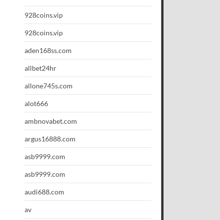
928coins.vip
928coins.vip
aden168ss.com
allbet24hr
allone745s.com
alot666
ambnovabet.com
argus16888.com
asb9999.com
asb9999.com
audi688.com
av