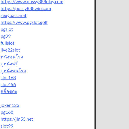
https://www.pussy888play.com
https://pussy888win.com
sexybaccarat
https://www.pgslot.golf
pgslot
pg99
fullslot
live22slot
หนังชนโรง
ดูหนังฟรี
ดูหนังชนโรง
slot168
slot456
สล็อต66
joker 123
pg168
https://jin55.net
slot99