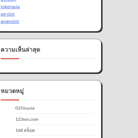
jokerasia
pg slot
gogoslot
ความเห็นล่าสุด
หมวดหมู่
037movie
123xos.com
168 สล็อต