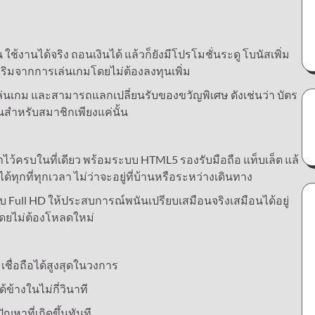
ใช้งานได้จริง ถอนเงินได้ แล้วก็ยังมีโปรโมชั่นระดู โบนัสเพิ่ม
ริมจากการเล่นเกมโดยไม่ต้องลงทุนเพิ่ม
ล่นเกม และสามารถแลกเปลี่ยนรับของขวัญพิเศษ ดังเช่นว่า บัตร
้นสำหรับสมาชิกเพียงแค่นั้น
าไว้ครบในที่เดียว พร้อมระบบ HTML5 รองรับมือถือ แท็บเล็ต แล้
้ทุกที่ทุกเวลา ไม่ว่าจะอยู่ที่บ้านหรือระหว่างเดินทาง
ับ Full HD ให้ประสบการณ์พนันเปรียบเสมือนจริงเสมือนได้อยู่
โดยไม่ต้องโหลดใหม่
ะเชื่อถือได้สูงสุดในวงการ
ข้างในไม่กี่วินาที
หาที่เกิดขึ้นทันที