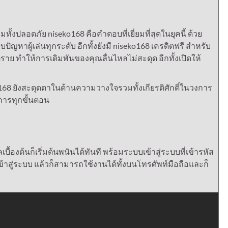
้งปลอดภัย niseko168 คือคำตอบที่เยี่ยมที่สุดในยุคนี้ ด้วย
ปัญหาผู้เล่นทุกระดับ อีกทั้งยังมี niseko168 เครดิตฟรี สำหรับ
นตราย ทำให้การเดิมพันของคุณลื่นไหลไม่สะดุด อีกทั้งเปิดให้
168 ยังสะดุดตาในด้านความวางใจรวมทั้งเกียรติศักดิ์ในวงการ
ิการทุกขั้นตอน
ื้องต้นก็เริ่มต้นพนันได้ทันที พร้อมระบบเข้าสู่ระบบที่เข้ารหัส
สู่ระบบ แล้วก็สามารถใช้งานได้ทั้งบนโทรศัพท์มือถือและก็