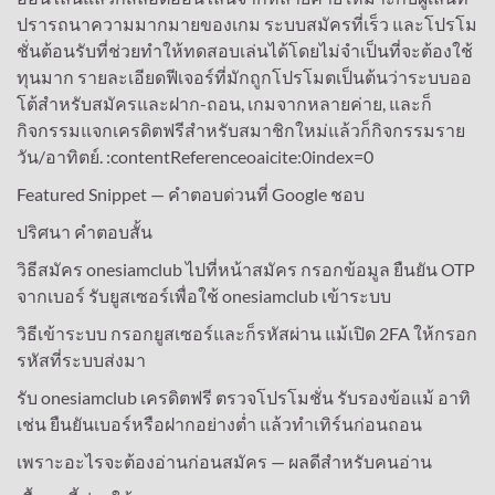
ปรารถนาความมากมายของเกม ระบบสมัครที่เร็ว และโปรโม
ชั่นต้อนรับที่ช่วยทำให้ทดสอบเล่นได้โดยไม่จำเป็นที่จะต้องใช้
ทุนมาก รายละเอียดฟีเจอร์ที่มักถูกโปรโมตเป็นต้นว่าระบบออ
โต้สำหรับสมัครและฝาก-ถอน, เกมจากหลายค่าย, และก็
กิจกรรมแจกเครดิตฟรีสำหรับสมาชิกใหม่แล้วก็กิจกรรมราย
วัน/อาทิตย์. :contentReferenceoaicite:0index=0
Featured Snippet — คำตอบด่วนที่ Google ชอบ
ปริศนา คำตอบสั้น
วิธีสมัคร onesiamclub ไปที่หน้าสมัคร กรอกข้อมูล ยืนยัน OTP
จากเบอร์ รับยูสเซอร์เพื่อใช้ onesiamclub เข้าระบบ
วิธีเข้าระบบ กรอกยูสเซอร์และก็รหัสผ่าน แม้เปิด 2FA ให้กรอก
รหัสที่ระบบส่งมา
รับ onesiamclub เครดิตฟรี ตรวจโปรโมชั่น รับรองข้อแม้ อาทิ
เช่น ยืนยันเบอร์หรือฝากอย่างต่ำ แล้วทำเทิร์นก่อนถอน
เพราะอะไรจะต้องอ่านก่อนสมัคร — ผลดีสำหรับคนอ่าน