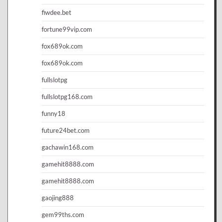
fiwdee.bet
fortune99vip.com
fox689ok.com
fox689ok.com
fullslotpg
fullslotpg168.com
funny18
future24bet.com
gachawin168.com
gamehit8888.com
gamehit8888.com
gaojing888
gem99ths.com