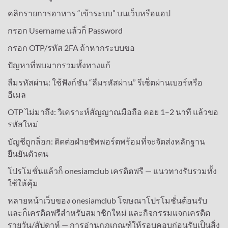
คลิกรายการอาหาร “เข้าระบบ” บนเว็บหรือแอป
กรอก Username แล้วก็ Password
กรอก OTP/รหัส 2FA ถ้าหากระบบขอ
ปัญหาที่พบมากรวมทั้งทางแก้
ลืมรหัสผ่าน: ใช้ฟังก์ชัน “ลืมรหัสผ่าน” รีเซ็ตผ่านเบอร์หรือ
อีเมล
OTP ไม่มาถึง: วิเคราะห์สัญญาณมือถือ คอย 1–2 นาที แล้วขอ
รหัสใหม่
บัญชีถูกล็อก: ติดต่อฝ่ายซัพพอร์ตพร้อมที่จะจัดส่งหลักฐาน
ยืนยันตัวตน
โปรโมชั่นแล้วก็ onesiamclub เครดิตฟรี — แนวทางรับรวมทั้ง
ใช้ให้คุ้ม
หลายหน้าเว็บของ onesiamclub โฆษณาโปรโมชั่นต้อนรับ
และก็เครดิตฟรีสำหรับสมาชิกใหม่ และกิจกรรมแจกเครดิต
รายวัน/สัปดาห์ — การอ่านกฎเกณฑ์ให้รอบคอบก่อนรับเป็นสิ่ง