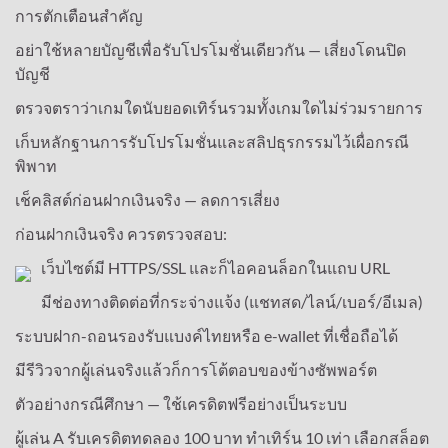
การตักเตือนสำคัญ
อย่าใช้หลายบัญชีเพื่อรับโปรโมชั่นเดียวกัน — เสี่ยงโดนปิด
บัญชี
ตรวจตราว่าเกมใดนับยอดเทิร์นรวมทั้งเกมใดไม่ร่วมรายการ
เก็บหลักฐานการรับโปรโมชั่นและสลิปธุรกรรมไว้เผื่อกรณี
พิพาท
เช็คลิสต์ก่อนฝากเงินจริง — ลดการเสี่ยง
ก่อนฝากเงินจริง ควรตรวจสอบ:
เว็บไซต์มี HTTPS/SSL และก็ไอคอนล็อกในแถบ URL
มีช่องทางติดต่อที่กระจ่างแจ้ง (แชทสด/ไลน์/เบอร์/อีเมล)
ระบบฝาก-ถอนรองรับแบงค์ไทยหรือ e-wallet ที่เชื่อถือได้
มีรีวิวจากผู้เล่นจริงแล้วก็การโต้ตอบของข้างซัพพอร์ต
ตัวอย่างกรณีศึกษา — ใช้เครดิตฟรีอย่างเป็นระบบ
ผู้เล่น A รับเครดิตทดลอง 100 บาท ทำเทิร์น 10 เท่า เลือกสล็อต