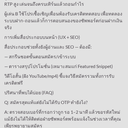
RTP สูง เล่นจนถึงครบเทิร์นแล้วถอนกำไร
ผู้เล่น B ใช้โปรเชื้อเชิญเพื่อนพ้องรับเครดิตทดสอบ เพื่อทดลอง
ระบบฝาก-ถอนแล้วก็การตอบสนองของซัพพอร์ตก่อนฝากเงิน
จริง
การเพิ่มสื่อประกอบบนหน้า (UX + SEO)
สื่อประกอบช่วยทั้งยังผู้อ่านและ SEO — ต้องมี:
— สกรีนชอตขั้นตอนสมัคร/เข้าระบบ
— ตารางสรุปโปรโมชั่น (เหมาะสมแก่ Featured Snippet)
วิดีโอสั้น (ฝัง YouTube/mp4) ชี้แจงวิธีสมัครรวมทั้งการรับ
เครดิตฟรี
ปริศนาที่พบได้บ่อย (FAQ)
Q: สมัครสุดแท้แต่ยังไม่ได้รับ OTP ทำยังไง?
A: ตรวจสอบเบอร์ที่กรอกว่าถูก รอ 1–2 นาที แล้วขอรหัสใหม่
แม้ยังไม่ได้ให้ติดต่อฝ่ายซัพพอร์ตพร้อมแจ้งในช่วงเวลาที่คุณ
เพียรพยายามสมัคร