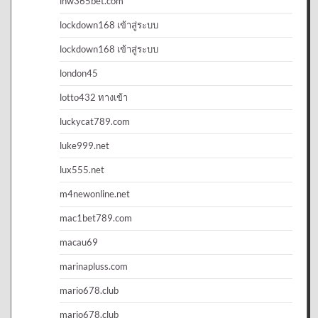
lnw365bet.com
lockdown168 เข้าสู่ระบบ
lockdown168 เข้าสู่ระบบ
london45
lotto432 ทางเข้า
luckycat789.com
luke999.net
lux555.net
m4newonline.net
mac1bet789.com
macau69
marinapluss.com
mario678.club
mario678.club