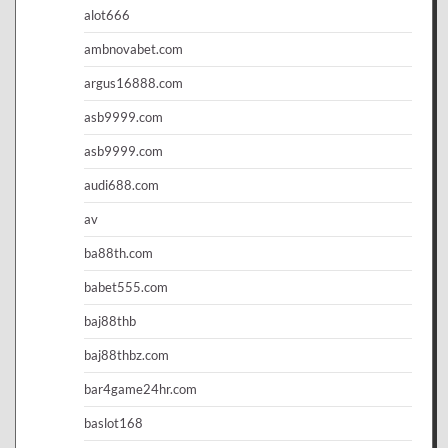
alot666
ambnovabet.com
argus16888.com
asb9999.com
asb9999.com
audi688.com
av
ba88th.com
babet555.com
baj88thb
baj88thbz.com
bar4game24hr.com
baslot168