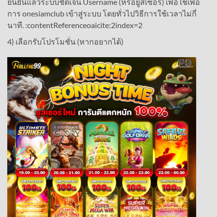
ยืนยันแล้วระบบชัดเจน Username (หรือยูสเซอร์) เพื่อใช้เพื่อ
การ onesiamclub เข้าสู่ระบบ โดยทั่วไปวิธีการใช้เวลาไม่กี่
นาที. :contentReferenceoaicite:2index=2
4) เลือกรับโปรโมชั่น (หากอยากได้)