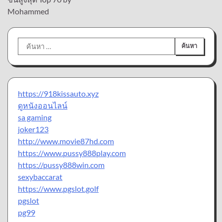
Mohammed
ค้นหา
สำหรับ:
https://918kissauto.xyz
ดูหนังออนไลน์
sa gaming
joker123
http://www.movie87hd.com
https://www.pussy888play.com
https://pussy888win.com
sexybaccarat
https://www.pgslot.golf
pgslot
pg99