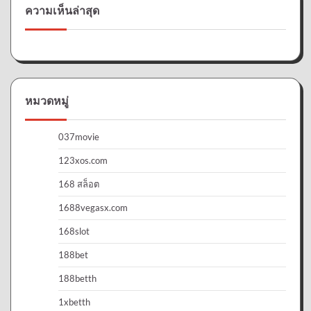
ความเห็นล่าสุด
หมวดหมู่
037movie
123xos.com
168 สล็อต
1688vegasx.com
168slot
188bet
188betth
1xbetth