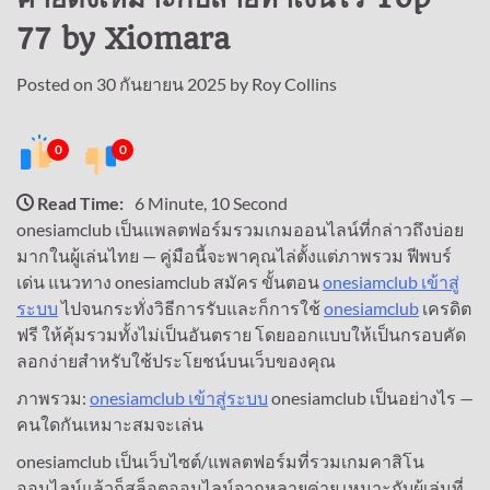
77 by Xiomara
Posted on
30 กันยายน 2025
by
Roy Collins
0
0
Read Time:
6 Minute, 10 Second
onesiamclub เป็นแพลตฟอร์มรวมเกมออนไลน์ที่กล่าวถึงบ่อย
มากในผู้เล่นไทย — คู่มือนี้จะพาคุณไล่ตั้งแต่ภาพรวม ฟีพบร์
เด่น แนวทาง onesiamclub สมัคร ขั้นตอน
onesiamclub เข้าสู่
ระบบ
ไปจนกระทั่งวิธีการรับและก็การใช้
onesiamclub
เครดิต
ฟรี ให้คุ้มรวมทั้งไม่เป็นอันตราย โดยออกแบบให้เป็นกรอบคัด
ลอกง่ายสำหรับใช้ประโยชน์บนเว็บของคุณ
ภาพรวม:
onesiamclub เข้าสู่ระบบ
onesiamclub เป็นอย่างไร —
คนใดกันเหมาะสมจะเล่น
onesiamclub เป็นเว็บไซต์/แพลตฟอร์มที่รวมเกมคาสิโน
ออนไลน์แล้วก็สล็อตออนไลน์จากหลายค่าย เหมาะกับผู้เล่นที่