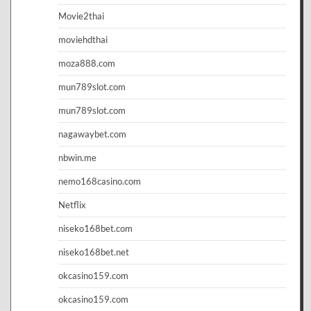
Movie2thai
moviehdthai
moza888.com
mun789slot.com
mun789slot.com
nagawaybet.com
nbwin.me
nemo168casino.com
Netflix
niseko168bet.com
niseko168bet.net
okcasino159.com
okcasino159.com