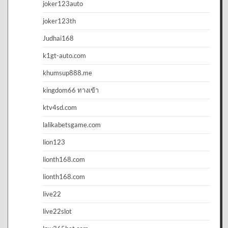
joker123auto
joker123th
Judhai168
k1gt-auto.com
khumsup888.me
kingdom66 ทางเข้า
ktv4sd.com
lalikabetsgame.com
lion123
lionth168.com
lionth168.com
live22
live22slot