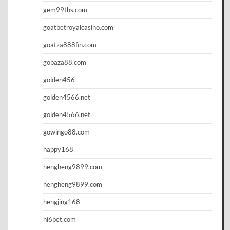
gem99ths.com
goatbetroyalcasino.com
goatza888fin.com
gobaza88.com
golden456
golden4566.net
golden4566.net
gowingo88.com
happy168
hengheng9899.com
hengheng9899.com
hengjing168
hi6bet.com