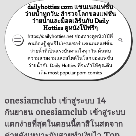
Skip
dailyhotties com แชนเนลแฟชั่น
to
ว่ายน้ำทุกวัน: สำรวจโลกของแฟชั่น
content
ว่ายน้ำและม็อดเลิร์นกับ Daily
Hotties ดูหนังโป๊ฟรีๆ
https://dailyhotties.net ช่องทางดูหนังโป๊ที่
คนต้องรู้ ดูฟรีไม่เซนเซอร์ แชนเนลแฟชั่น
ว่ายน้ำที่เป็นแรงบันดาลใจทุกวัน ค้นพบ
ความสวยงามและสไตล์ในโลกของแฟชั่น
ว่ายน้ำกับ Daily Hotties ที่จะทำให้คุณตื่น
เต้น most popular porn comics
onesiamclub เข้าสู่ระบบ 14
กันยายน onesiamclub เข้าสู่ระบบ
แตกง่ายที่สุดในตอนนี้คาสิโนสดจาก
ค่ายดังเหมาะกับสายทำเงินไว Top