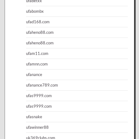
ufabetxx
ufabombx
ufad168.com
ufaheno88.com
ufaheno88.com
ufam11.com
ufamnn.com
ufanance
ufanance789.com
ufas9999.com
ufas9999.com
ufasnake
ufawinner88
uk369clubs.com