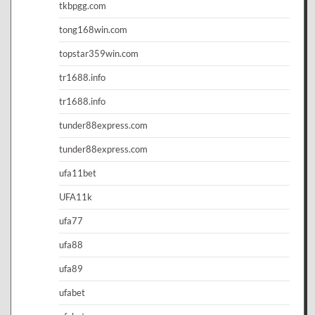
tkbpgg.com
tong168win.com
topstar359win.com
tr1688.info
tr1688.info
tunder88express.com
tunder88express.com
ufa11bet
UFA11k
ufa77
ufa88
ufa89
ufabet