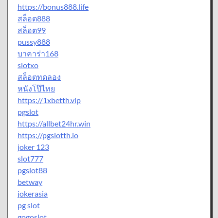
https://bonus888.life
สล็อต888
สล็อต99
pussy888
บาคาร่า168
slotxo
สล็อตทดลอง
หนังโป๊ไทย
https://1xbetth.vip
pgslot
https://allbet24hr.win
https://pgslotth.io
joker 123
slot777
pgslot88
betway
jokerasia
pg slot
gogoslot