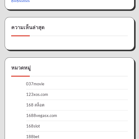
ความเห็นล่าสุด
หมวดหมู่
037movie
123xos.com
168 สล็อต
1688vegasx.com
168slot
188bet