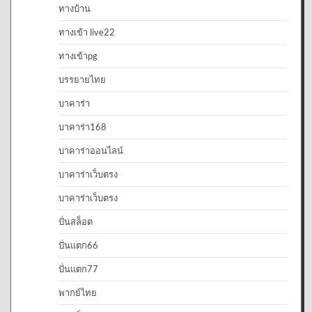
ทางบ้าน
ทางเข้า live22
ทางเข้าpg
บรรยายไทย
บาคาร่า
บาคาร่า168
บาคาร่าออนไลน์
บาคาร่าเว็บตรง
บาคาร่าเว็บตรง
ปั่นสล็อต
ปั่นแตก66
ปั่นแตก77
พากย์ไทย