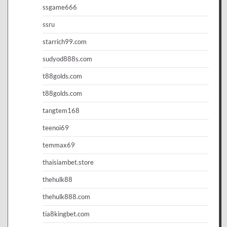
ssgame666
ssru
starrich99.com
sudyod888s.com
t88golds.com
t88golds.com
tangtem168
teenoi69
temmax69
thaisiambet.store
thehulk88
thehulk888.com
tia8kingbet.com