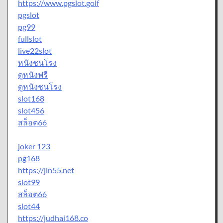
https://www.pgslot.golf
pgslot
pg99
fullslot
live22slot
หนังชนโรง
ดูหนังฟรี
ดูหนังชนโรง
slot168
slot456
สล็อต66
joker 123
pg168
https://jin55.net
slot99
สล็อต66
slot44
https://judhai168.co