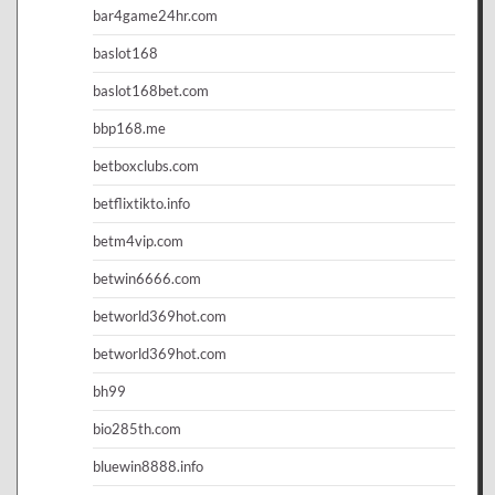
bar4game24hr.com
baslot168
baslot168bet.com
bbp168.me
betboxclubs.com
betflixtikto.info
betm4vip.com
betwin6666.com
betworld369hot.com
betworld369hot.com
bh99
bio285th.com
bluewin8888.info