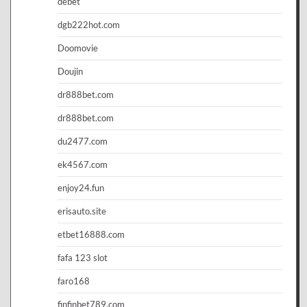
debet
dgb222hot.com
Doomovie
Doujin
dr888bet.com
dr888bet.com
du2477.com
ek4567.com
enjoy24.fun
erisauto.site
etbet16888.com
fafa 123 slot
faro168
finfinbet789.com