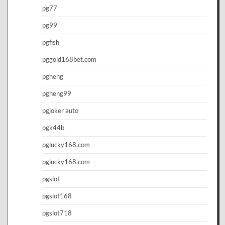
pg77
pg99
pgfish
pggold168bet.com
pgheng
pgheng99
pgjoker auto
pgk44b
pglucky168.com
pglucky168.com
pgslot
pgslot168
pgslot718