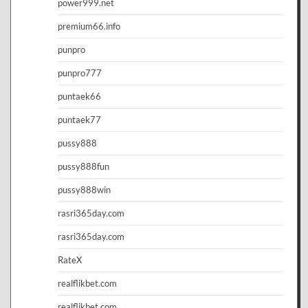
power999.net
premium66.info
punpro
punpro777
puntaek66
puntaek77
pussy888
pussy888fun
pussy888win
rasri365day.com
rasri365day.com
RateX
realflikbet.com
realflikbet.com