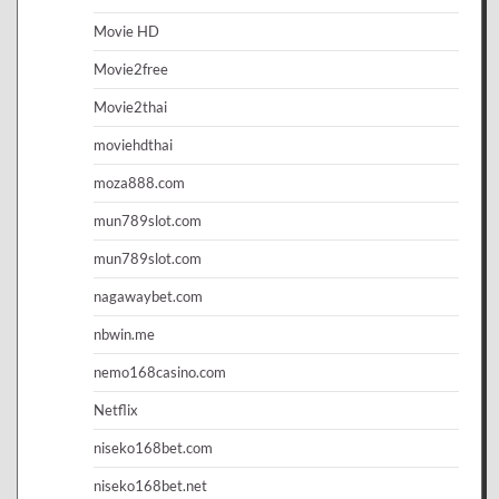
Movie HD
Movie2free
Movie2thai
moviehdthai
moza888.com
mun789slot.com
mun789slot.com
nagawaybet.com
nbwin.me
nemo168casino.com
Netflix
niseko168bet.com
niseko168bet.net