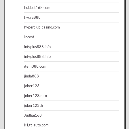
hubbet168.com
hydra888
hyperclub-casino.com
Incest
infyplus888.info
infyplus888.info
item388.com
jinda888
joker123
joker123auto
joker123th
Judhai168
k1gt-auto.com