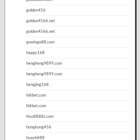
golden456
golden4566.net
golden4566.net
gowingo88.com
happy168
hengheng9899.com
hengheng9899.com
hengjing168
hi6bet.com
hi6bet.com
hiso8888s.com
hongkong456
huayhit88