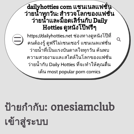
Skip
dailyhotties com แชนเนลแฟชั่น
to
ว่ายน้ำทุกวัน: สำรวจโลกของแฟชั่น
content
ว่ายน้ำและม็อดเลิร์นกับ Daily
Hotties ดูหนังโป๊ฟรีๆ
https://dailyhotties.net ช่องทางดูหนังโป๊ที่
คนต้องรู้ ดูฟรีไม่เซนเซอร์ แชนเนลแฟชั่น
ว่ายน้ำที่เป็นแรงบันดาลใจทุกวัน ค้นพบ
ความสวยงามและสไตล์ในโลกของแฟชั่น
ว่ายน้ำกับ Daily Hotties ที่จะทำให้คุณตื่น
เต้น most popular porn comics
ป้ายกำกับ:
onesiamclub
เข้าสู่ระบบ