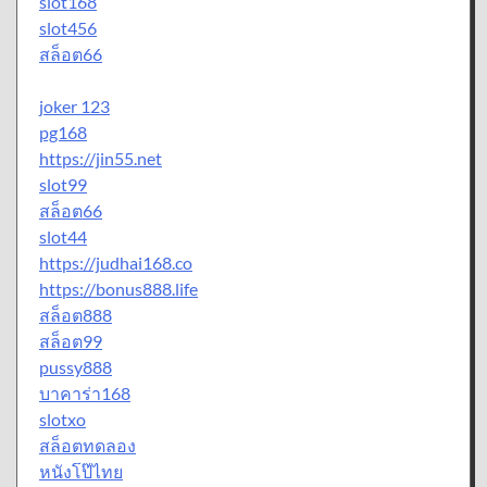
slot168
slot456
สล็อต66
joker 123
pg168
https://jin55.net
slot99
สล็อต66
slot44
https://judhai168.co
https://bonus888.life
สล็อต888
สล็อต99
pussy888
บาคาร่า168
slotxo
สล็อตทดลอง
หนังโป๊ไทย