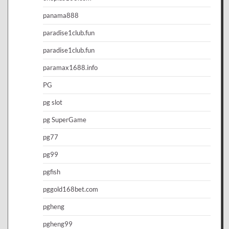
panama888
paradise1club.fun
paradise1club.fun
paramax1688.info
PG
pg slot
pg SuperGame
pg77
pg99
pgfish
pggold168bet.com
pgheng
pgheng99