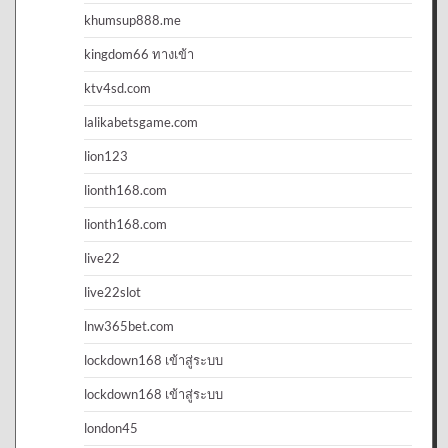
khumsup888.me
kingdom66 ทางเข้า
ktv4sd.com
lalikabetsgame.com
lion123
lionth168.com
lionth168.com
live22
live22slot
lnw365bet.com
lockdown168 เข้าสู่ระบบ
lockdown168 เข้าสู่ระบบ
london45