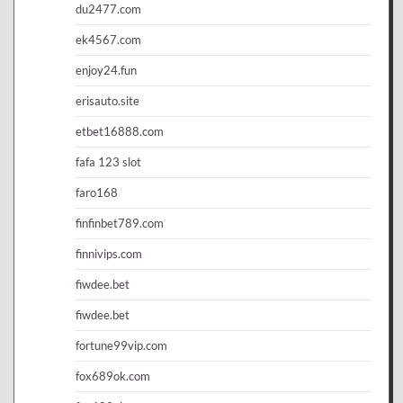
du2477.com
ek4567.com
enjoy24.fun
erisauto.site
etbet16888.com
fafa 123 slot
faro168
finfinbet789.com
finnivips.com
fiwdee.bet
fiwdee.bet
fortune99vip.com
fox689ok.com