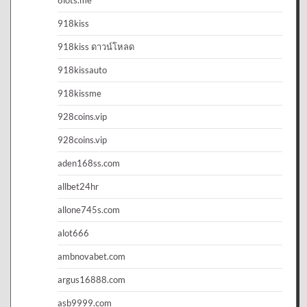
918kiss
918kiss ดาวน์โหลด
918kissauto
918kissme
928coins.vip
928coins.vip
aden168ss.com
allbet24hr
allone745s.com
alot666
ambnovabet.com
argus16888.com
asb9999.com