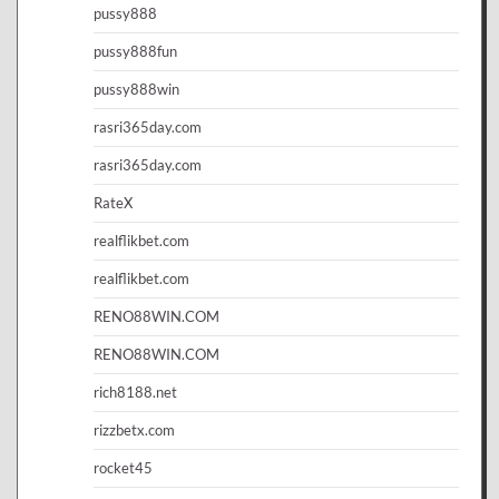
pussy888
pussy888fun
pussy888win
rasri365day.com
rasri365day.com
RateX
realflikbet.com
realflikbet.com
RENO88WIN.COM
RENO88WIN.COM
rich8188.net
rizzbetx.com
rocket45