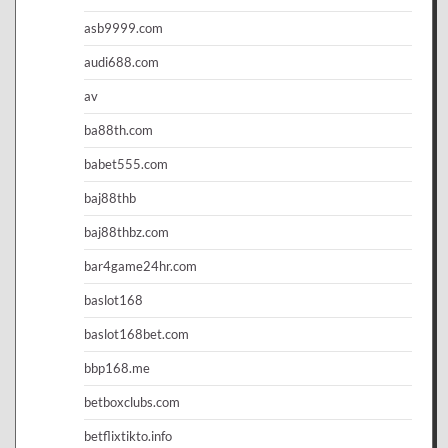
asb9999.com
audi688.com
av
ba88th.com
babet555.com
baj88thb
baj88thbz.com
bar4game24hr.com
baslot168
baslot168bet.com
bbp168.me
betboxclubs.com
betflixtikto.info