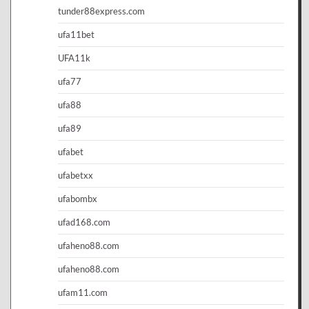
tunder88express.com
ufa11bet
UFA11k
ufa77
ufa88
ufa89
ufabet
ufabetxx
ufabombx
ufad168.com
ufaheno88.com
ufaheno88.com
ufam11.com