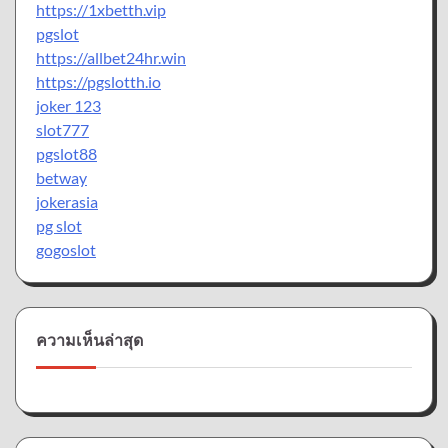
https://1xbetth.vip
pgslot
https://allbet24hr.win
https://pgslotth.io
joker 123
slot777
pgslot88
betway
jokerasia
pg slot
gogoslot
ความเห็นล่าสุด