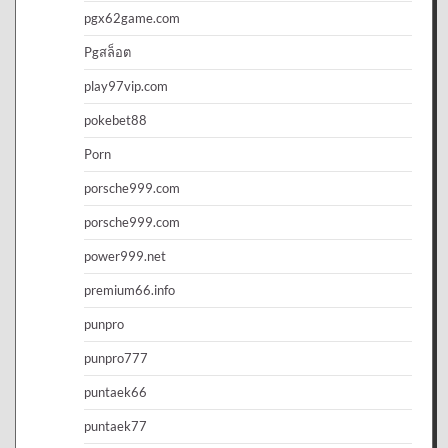
pgx62game.com
Pgสล็อต
play97vip.com
pokebet88
Porn
porsche999.com
porsche999.com
power999.net
premium66.info
punpro
punpro777
puntaek66
puntaek77