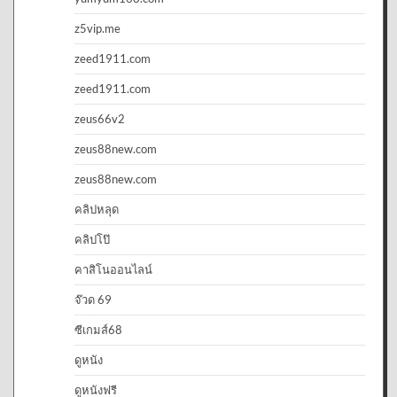
z5vip.me
zeed1911.com
zeed1911.com
zeus66v2
zeus88new.com
zeus88new.com
คลิปหลุด
คลิปโป๊
คาสิโนออนไลน์
จ๊วด 69
ซีเกมส์68
ดูหนัง
ดูหนังฟรี